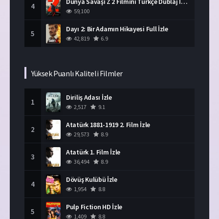
Dünya Savaşı Z 2 Filmini Türkçe Dublaj İzle
4
59,100
Dayı 2: Bir Adamın Hikayesi Full İzle
5
42,819
6.9
Yüksek Puanlı Kaliteli Filmler
Diriliş Adası İzle
1
2,517
9.1
Atatürk 1881-1919 2. Film İzle
2
29,573
8.9
Atatürk 1. Film İzle
3
36,494
8.9
Dövüş Kulübü İzle
4
1,954
8.8
Pulp Fiction HD İzle
5
1,409
8.8