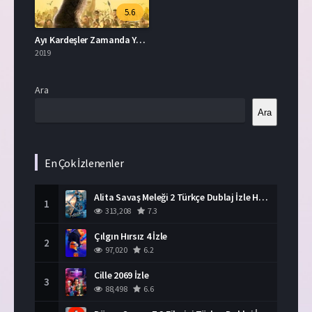
5.6
Ayı Kardeşler Zamanda Yolculuk Full İzle
2019
Ara
Ara
En Çok İzlenenler
Alita Savaş Meleği 2 Türkçe Dublaj İzle HD Film
1
313,208
7.3
Çılgın Hırsız 4 İzle
2
97,020
6.2
Cille 2069 İzle
3
88,498
6.6