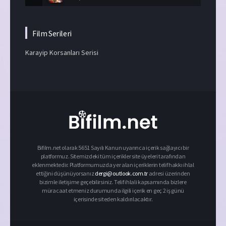
Film Serileri
Karayip Korsanları Serisi
Bifilm.net olarak 5651 Sayılı Kanun uyarınca içerik sağlayıcı bir
platformuz. Sitemizdeki tüm içerikler site üyeleri tarafından
eklenmektedir. Platformumuzda yer alan içeriklerin telif hakkı ihlal
ettiğini düşünüyorsanız
dergi@outlook.com.tr
adresi üzerinden
bizimle iletişime geçebilirsiniz. Telif ihlali kapsamında bizlere
müracaat etmeniz durumunda ilgili içerik en geç 2 iş günü
içerisinde siteden kaldırılacaktır.