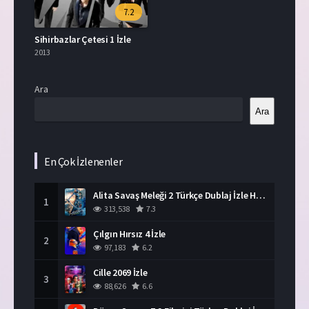
7.2
Sihirbazlar Çetesi 1 İzle
2013
Ara
Ara
En Çok İzlenenler
Alita Savaş Meleği 2 Türkçe Dublaj İzle HD Film
1
313,538
7.3
Çılgın Hırsız 4 İzle
2
97,183
6.2
Cille 2069 İzle
3
88,626
6.6