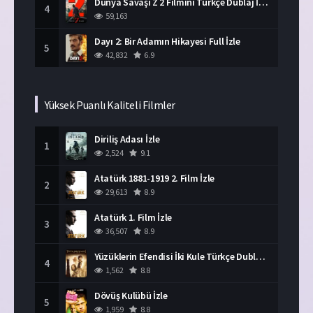
Dünya Savaşı Z 2 Filmini Türkçe Dublaj İzle
4
59,163
Dayı 2: Bir Adamın Hikayesi Full İzle
5
42,832
6.9
Yüksek Puanlı Kaliteli Filmler
Diriliş Adası İzle
1
2,524
9.1
Atatürk 1881-1919 2. Film İzle
2
29,613
8.9
Atatürk 1. Film İzle
3
36,507
8.9
Yüzüklerin Efendisi İki Kule Türkçe Dublaj İzle
4
1,562
8.8
Dövüş Kulübü İzle
5
1,959
8.8