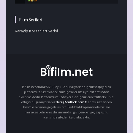
Film Serileri
Karayip Korsanları Serisi
Bifilm.net olarak 5651 Sayılı Kanun uyarınca içerik sağlayıcı bir
platformuz. Sitemizdeki tüm içerikler site üyeleri tarafından
eklenmektedir. Platformumuzda yer alan içeriklerin telif hakkı ihlal
ettiğini düşünüyorsanız
dergi@outlook.com.tr
adresi üzerinden
bizimle iletişime geçebilirsiniz. Telif ihlali kapsamında bizlere
müracaat etmeniz durumunda ilgili içerik en geç 2 iş günü
içerisinde siteden kaldırılacaktır.