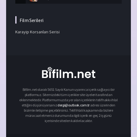
Film Serileri
Karayip Korsanları Serisi
Bifilm.net olarak 5651 Sayılı Kanun uyarınca içerik sağlayıcı bir
platformuz. Sitemizdeki tüm içerikler site üyeleri tarafından
eklenmektedir. Platformumuzda yer alan içeriklerin telif hakkı ihlal
ettiğini düşünüyorsanız
dergi@outlook.com.tr
adresi üzerinden
bizimle iletişime geçebilirsiniz. Telif ihlali kapsamında bizlere
müracaat etmeniz durumunda ilgili içerik en geç 2 iş günü
içerisinde siteden kaldırılacaktır.