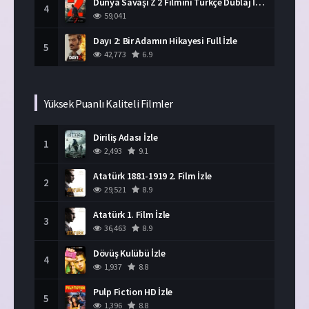
Dünya Savaşı Z 2 Filmini Türkçe Dublaj İzle
4
59,041
Dayı 2: Bir Adamın Hikayesi Full İzle
5
42,773
6.9
Yüksek Puanlı Kaliteli Filmler
Diriliş Adası İzle
1
2,493
9.1
Atatürk 1881-1919 2. Film İzle
2
29,521
8.9
Atatürk 1. Film İzle
3
36,463
8.9
Dövüş Kulübü İzle
4
1,937
8.8
Pulp Fiction HD İzle
5
1,396
8.8