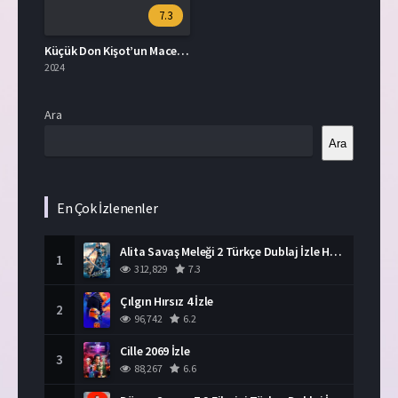
7.3
Küçük Don Kişot’un Maceraları İzle
2024
Ara
Ara
En Çok İzlenenler
Alita Savaş Meleği 2 Türkçe Dublaj İzle HD Film
1
312,829
7.3
Çılgın Hırsız 4 İzle
2
96,742
6.2
Cille 2069 İzle
3
88,267
6.6