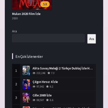
5.8
Mulan 2020 Film İzle
2020
Ara
Ara
En Çok İzlenenler
Alita Savaş Meleği 2 Türkçe Dublaj İzle HD Film
1
313,246
7.3
Çılgın Hırsız 4 İzle
2
97,042
6.2
Cille 2069 İzle
3
88,507
6.6