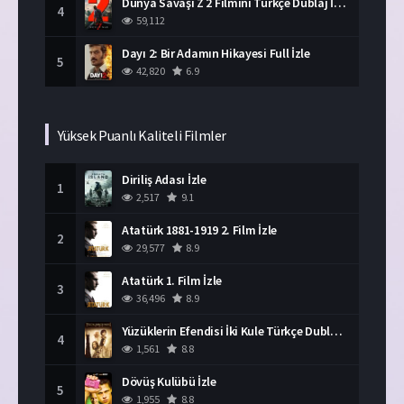
Dünya Savaşı Z 2 Filmini Türkçe Dublaj İzle
4
59,112
Dayı 2: Bir Adamın Hikayesi Full İzle
5
42,820
6.9
Yüksek Puanlı Kaliteli Filmler
Diriliş Adası İzle
1
2,517
9.1
Atatürk 1881-1919 2. Film İzle
2
29,577
8.9
Atatürk 1. Film İzle
3
36,496
8.9
Yüzüklerin Efendisi İki Kule Türkçe Dublaj İzle
4
1,561
8.8
Dövüş Kulübü İzle
5
1,955
8.8