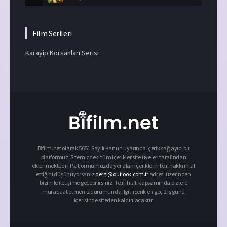
Film Serileri
Karayip Korsanları Serisi
Bifilm.net olarak 5651 Sayılı Kanun uyarınca içerik sağlayıcı bir
platformuz. Sitemizdeki tüm içerikler site üyeleri tarafından
eklenmektedir. Platformumuzda yer alan içeriklerin telif hakkı ihlal
ettiğini düşünüyorsanız
dergi@outlook.com.tr
adresi üzerinden
bizimle iletişime geçebilirsiniz. Telif ihlali kapsamında bizlere
müracaat etmeniz durumunda ilgili içerik en geç 2 iş günü
içerisinde siteden kaldırılacaktır.