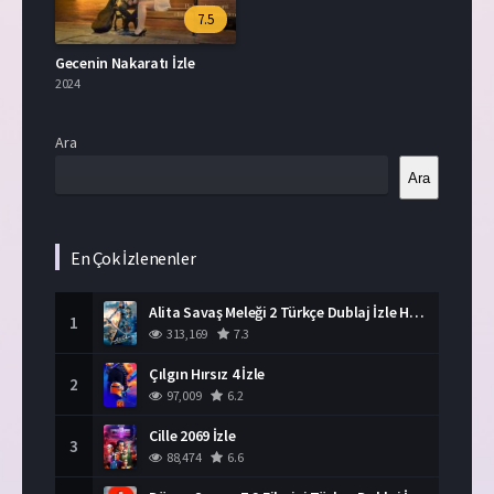
7.5
Gecenin Nakaratı İzle
2024
Ara
Ara
En Çok İzlenenler
Alita Savaş Meleği 2 Türkçe Dublaj İzle HD Film
1
313,169
7.3
Çılgın Hırsız 4 İzle
2
97,009
6.2
Cille 2069 İzle
3
88,474
6.6