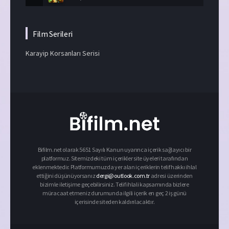
Film Serileri
Karayip Korsanları Serisi
Bifilm.net olarak 5651 Sayılı Kanun uyarınca içerik sağlayıcı bir
platformuz. Sitemizdeki tüm içerikler site üyeleri tarafından
eklenmektedir. Platformumuzda yer alan içeriklerin telif hakkı ihlal
ettiğini düşünüyorsanız
dergi@outlook.com.tr
adresi üzerinden
bizimle iletişime geçebilirsiniz. Telif ihlali kapsamında bizlere
müracaat etmeniz durumunda ilgili içerik en geç 2 iş günü
içerisinde siteden kaldırılacaktır.