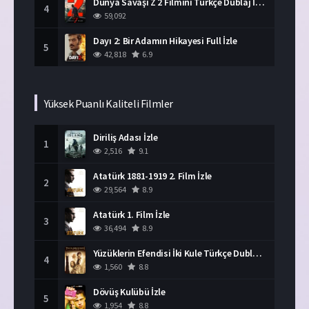
Dünya Savaşı Z 2 Filmini Türkçe Dublaj İzle
4
59,092
Dayı 2: Bir Adamın Hikayesi Full İzle
5
42,818
6.9
Yüksek Puanlı Kaliteli Filmler
Diriliş Adası İzle
1
2,516
9.1
Atatürk 1881-1919 2. Film İzle
2
29,564
8.9
Atatürk 1. Film İzle
3
36,494
8.9
Yüzüklerin Efendisi İki Kule Türkçe Dublaj İzle
4
1,560
8.8
Dövüş Kulübü İzle
5
1,954
8.8