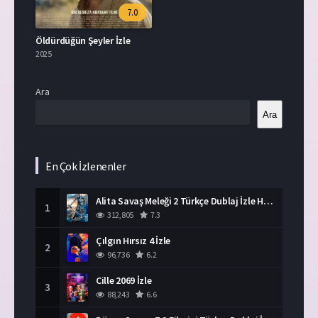
7.0
Öldürdüğün Şeyler İzle
2025
Ara
Ara
En Çok İzlenenler
Alita Savaş Meleği 2 Türkçe Dublaj İzle HD Film
1
312,805
7.3
Çılgın Hırsız 4 İzle
2
96,736
6.2
Cille 2069 İzle
3
88,243
6.6