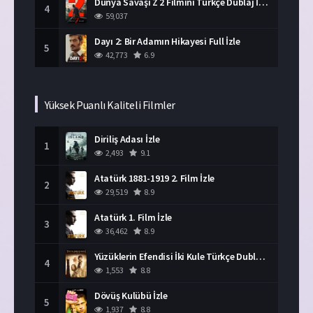
Dünya Savaşı Z 2 Filmini Türkçe Dublaj İzle
4
59,037
Dayı 2: Bir Adamın Hikayesi Full İzle
5
42,773
6.9
Yüksek Puanlı Kaliteli Filmler
Diriliş Adası İzle
1
2,493
9.1
Atatürk 1881-1919 2. Film İzle
2
29,519
8.9
Atatürk 1. Film İzle
3
36,462
8.9
Yüzüklerin Efendisi İki Kule Türkçe Dublaj İzle
4
1,553
8.8
Dövüş Kulübü İzle
5
1,937
8.8