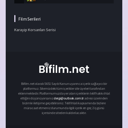
Film Serileri
Karayip Korsanları Serisi
Bifilm.net olarak 5651 Sayılı Kanun uyarınca içerik sağlayıcı bir
platformuz. Sitemizdeki tüm içerikler site üyeleri tarafından
eklenmektedir. Platformumuzda yer alan içeriklerin telif hakkı ihlal
ettiğini düşünüyorsanız
dergi@outlook.com.tr
adresi üzerinden
bizimle iletişime geçebilirsiniz. Telif ihlali kapsamında bizlere
müracaat etmeniz durumunda ilgili içerik en geç 2 iş günü
içerisinde siteden kaldırılacaktır.