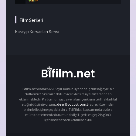
Film Serileri
Karayip Korsanları Serisi
Bifilm.net olarak 5651 Sayılı Kanun uyarınca içerik sağlayıcı bir
platformuz. Sitemizdeki tüm içerikler site üyeleri tarafından
eklenmektedir. Platformumuzda yer alan içeriklerin telif hakkı ihlal
ettiğini düşünüyorsanız
dergi@outlook.com.tr
adresi üzerinden
bizimle iletişime geçebilirsiniz. Telif ihlali kapsamında bizlere
müracaat etmeniz durumunda ilgili içerik en geç 2 iş günü
içerisinde siteden kaldırılacaktır.