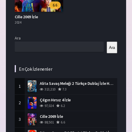
6.6
Cille 2069 İzle
2024
Ara
Ara
En Çok İzlenenler
Alita Savaş Meleği 2 Türkçe Dublaj İzle HD Film
1
313,210
7.3
Çılgın Hırsız 4 İzle
2
97,024
6.2
Cille 2069 İzle
3
88,501
6.6