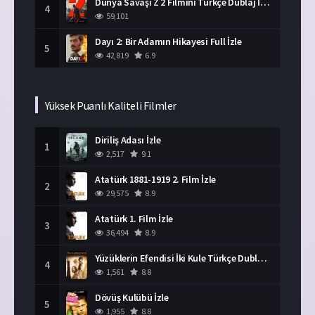
Dünya Savaşı Z 2 Filmini Türkçe Dublaj İzle
4
59,101
Dayı 2: Bir Adamın Hikayesi Full İzle
5
42,819
6.9
Yüksek Puanlı Kaliteli Filmler
Diriliş Adası İzle
1
2,517
9.1
Atatürk 1881-1919 2. Film İzle
2
29,575
8.9
Atatürk 1. Film İzle
3
36,494
8.9
Yüzüklerin Efendisi İki Kule Türkçe Dublaj İzle
4
1,561
8.8
Dövüş Kulübü İzle
5
1,955
8.8