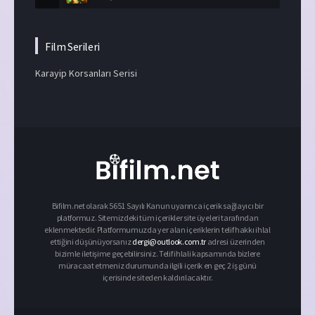
Film Serileri
Karayip Korsanları Serisi
Bifilm.net olarak 5651 Sayılı Kanun uyarınca içerik sağlayıcı bir
platformuz. Sitemizdeki tüm içerikler site üyeleri tarafından
eklenmektedir. Platformumuzda yer alan içeriklerin telif hakkı ihlal
ettiğini düşünüyorsanız
dergi@outlook.com.tr
adresi üzerinden
bizimle iletişime geçebilirsiniz. Telif ihlali kapsamında bizlere
müracaat etmeniz durumunda ilgili içerik en geç 2 iş günü
içerisinde siteden kaldırılacaktır.