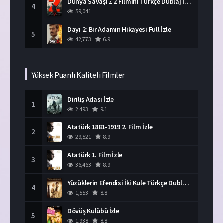
Dünya Savaşı Z 2 Filmini Türkçe Dublaj İzle
4
59,041
Dayı 2: Bir Adamın Hikayesi Full İzle
5
42,773
6.9
Yüksek Puanlı Kaliteli Filmler
Diriliş Adası İzle
1
2,493
9.1
Atatürk 1881-1919 2. Film İzle
2
29,521
8.9
Atatürk 1. Film İzle
3
36,463
8.9
Yüzüklerin Efendisi İki Kule Türkçe Dublaj İzle
4
1,553
8.8
Dövüş Kulübü İzle
5
1,938
8.8