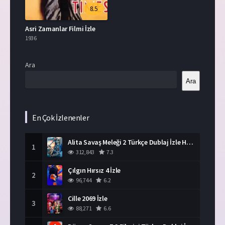
8.5
Asri Zamanlar Filmi İzle
1936
Ara
Ara
En Çok İzlenenler
Alita Savaş Meleği 2 Türkçe Dublaj İzle HD Film
1
312,843
7.3
Çılgın Hırsız 4 İzle
2
96,744
6.2
Cille 2069 İzle
3
88,271
6.6