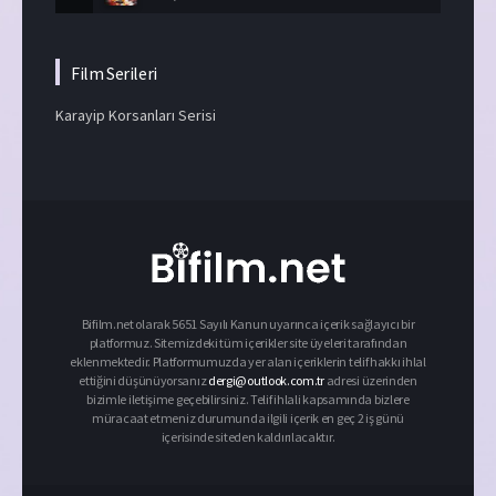
Film Serileri
Karayip Korsanları Serisi
Bifilm.net olarak 5651 Sayılı Kanun uyarınca içerik sağlayıcı bir
platformuz. Sitemizdeki tüm içerikler site üyeleri tarafından
eklenmektedir. Platformumuzda yer alan içeriklerin telif hakkı ihlal
ettiğini düşünüyorsanız
dergi@outlook.com.tr
adresi üzerinden
bizimle iletişime geçebilirsiniz. Telif ihlali kapsamında bizlere
müracaat etmeniz durumunda ilgili içerik en geç 2 iş günü
içerisinde siteden kaldırılacaktır.