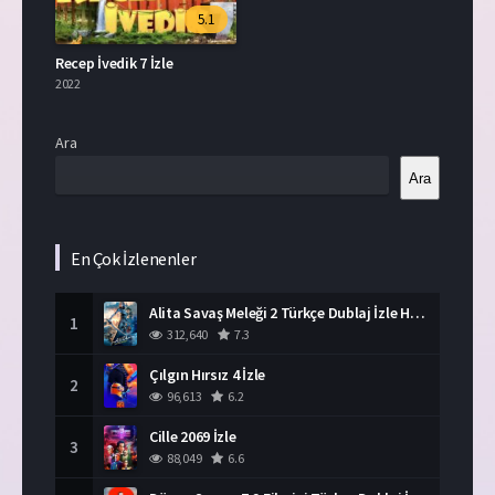
5.1
Recep İvedik 7 İzle
2022
Ara
Ara
En Çok İzlenenler
Alita Savaş Meleği 2 Türkçe Dublaj İzle HD Film
1
312,640
7.3
Çılgın Hırsız 4 İzle
2
96,613
6.2
Cille 2069 İzle
3
88,049
6.6