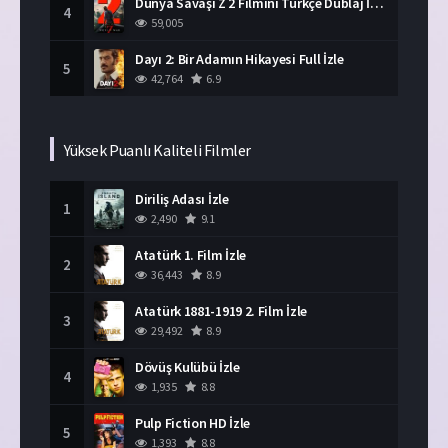
Dünya Savaşı Z 2 Filmini Türkçe Dublaj İzle
4
59,005
Dayı 2: Bir Adamın Hikayesi Full İzle
5
42,764
6.9
Yüksek Puanlı Kaliteli Filmler
Diriliş Adası İzle
1
2,490
9.1
Atatürk 1. Film İzle
2
36,443
8.9
Atatürk 1881-1919 2. Film İzle
3
29,492
8.9
Dövüş Kulübü İzle
4
1,935
8.8
Pulp Fiction HD İzle
5
1,393
8.8