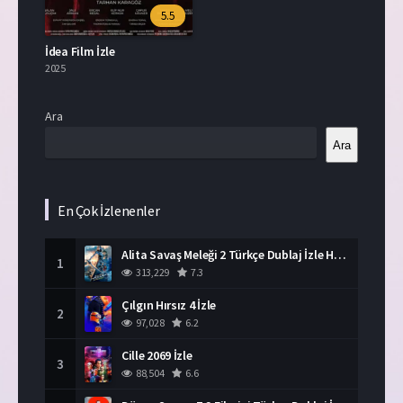
5.5
İdea Film İzle
2025
Ara
Ara
En Çok İzlenenler
Alita Savaş Meleği 2 Türkçe Dublaj İzle HD Film
1
313,229
7.3
Çılgın Hırsız 4 İzle
2
97,028
6.2
Cille 2069 İzle
3
88,504
6.6