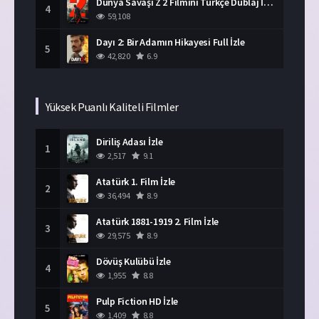
Dünya Savaşı Z 2 Filmini Türkçe Dublaj İzle
4
59,108
Dayı 2: Bir Adamın Hikayesi Full İzle
5
42,820
6.9
Yüksek Puanlı Kaliteli Filmler
Diriliş Adası İzle
1
2,517
9.1
Atatürk 1. Film İzle
2
36,494
8.9
Atatürk 1881-1919 2. Film İzle
3
29,575
8.9
Dövüş Kulübü İzle
4
1,955
8.8
Pulp Fiction HD İzle
5
1,409
8.8