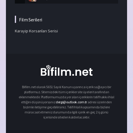
Film Serileri
Karayip Korsanları Serisi
Bifilm.net olarak 5651 Sayılı Kanun uyarınca içerik sağlayıcı bir
platformuz. Sitemizdeki tüm içerikler site üyeleri tarafından
eklenmektedir. Platformumuzda yer alan içeriklerin telif hakkı ihlal
ettiğini düşünüyorsanız
dergi@outlook.com.tr
adresi üzerinden
bizimle iletişime geçebilirsiniz. Telif ihlali kapsamında bizlere
müracaat etmeniz durumunda ilgili içerik en geç 2 iş günü
içerisinde siteden kaldırılacaktır.