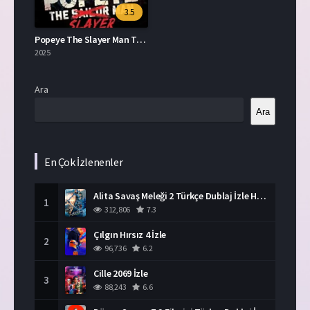
3.5
Popeye The Slayer Man Türkçe Dublaj İzle
2025
Ara
Ara
En Çok İzlenenler
Alita Savaş Meleği 2 Türkçe Dublaj İzle HD Film
1
312,806
7.3
Çılgın Hırsız 4 İzle
2
96,736
6.2
Cille 2069 İzle
3
88,243
6.6