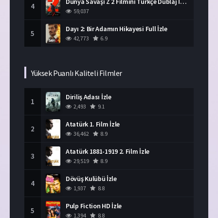
Dünya Savaşı Z 2 Filmini Türkçe Dublaj İzle
4
59,037
Dayı 2: Bir Adamın Hikayesi Full İzle
5
42,773
6.9
Yüksek Puanlı Kaliteli Filmler
Diriliş Adası İzle
1
2,493
9.1
Atatürk 1. Film İzle
2
36,462
8.9
Atatürk 1881-1919 2. Film İzle
3
29,519
8.9
Dövüş Kulübü İzle
4
1,937
8.8
Pulp Fiction HD İzle
5
1,394
8.8