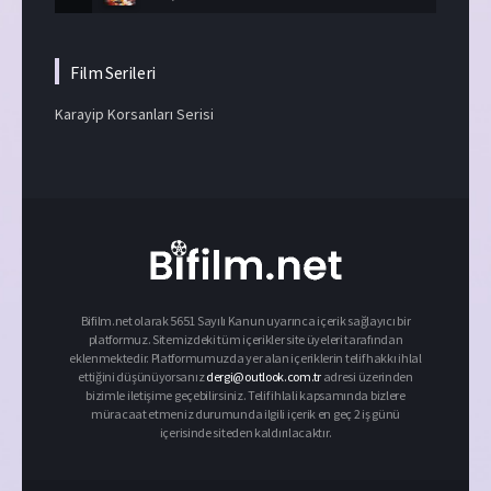
Film Serileri
Karayip Korsanları Serisi
Bifilm.net olarak 5651 Sayılı Kanun uyarınca içerik sağlayıcı bir
platformuz. Sitemizdeki tüm içerikler site üyeleri tarafından
eklenmektedir. Platformumuzda yer alan içeriklerin telif hakkı ihlal
ettiğini düşünüyorsanız
dergi@outlook.com.tr
adresi üzerinden
bizimle iletişime geçebilirsiniz. Telif ihlali kapsamında bizlere
müracaat etmeniz durumunda ilgili içerik en geç 2 iş günü
içerisinde siteden kaldırılacaktır.