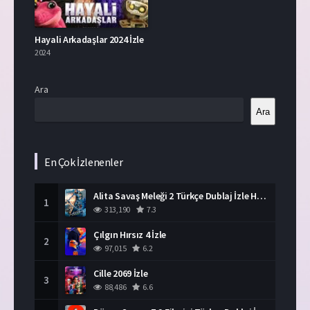
Hayali Arkadaşlar 2024 İzle
2024
Ara
Ara
En Çok İzlenenler
Alita Savaş Meleği 2 Türkçe Dublaj İzle HD Film
1
313,190
7.3
Çılgın Hırsız 4 İzle
2
97,015
6.2
Cille 2069 İzle
3
88,486
6.6