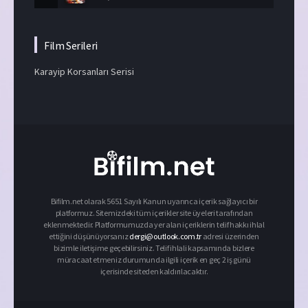
Film Serileri
Karayip Korsanları Serisi
Bifilm.net olarak 5651 Sayılı Kanun uyarınca içerik sağlayıcı bir
platformuz. Sitemizdeki tüm içerikler site üyeleri tarafından
eklenmektedir. Platformumuzda yer alan içeriklerin telif hakkı ihlal
ettiğini düşünüyorsanız
dergi@outlook.com.tr
adresi üzerinden
bizimle iletişime geçebilirsiniz. Telif ihlali kapsamında bizlere
müracaat etmeniz durumunda ilgili içerik en geç 2 iş günü
içerisinde siteden kaldırılacaktır.