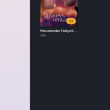
5.5
Penceremden Türkçe Dublaj Full İzle
2022