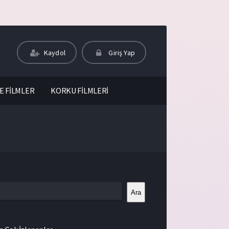
Kaydol
Giriş Yap
E FİLMLER
KORKU FİLMLERİ
Ara