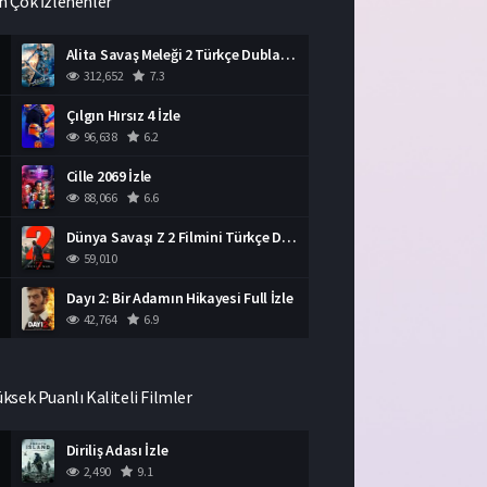
n Çok İzlenenler
Alita Savaş Meleği 2 Türkçe Dublaj İzle HD Film
312,652
7.3
Çılgın Hırsız 4 İzle
96,638
6.2
Cille 2069 İzle
88,066
6.6
Dünya Savaşı Z 2 Filmini Türkçe Dublaj İzle
59,010
Dayı 2: Bir Adamın Hikayesi Full İzle
42,764
6.9
üksek Puanlı Kaliteli Filmler
Diriliş Adası İzle
2,490
9.1