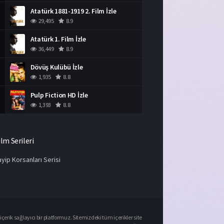
Atatürk 1881-1919 2. Film İzle
29,495
8.9
Atatürk 1. Film İzle
36,449
8.9
Dövüş Kulübü İzle
1,935
8.8
Pulp Fiction HD İzle
1,393
8.8
ilm Serileri
yip Korsanları Serisi
çerik sağlayıcı bir platformuz. Sitemizdeki tüm içerikler site