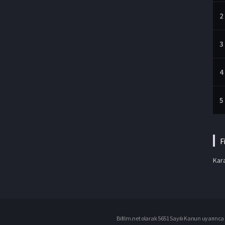
2
3
4
5
F
Kara
Bifilm.net olarak 5651 Sayılı Kanun uyarınca i