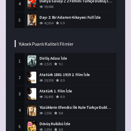
Dünya Savaşı Z 2 Filmini Türkçe Dublaj İzle
4
59,086
Dayı 2: Bir Adamın Hikayesi Full İzle
5
42,814
6.9
Yüksek Puanlı Kaliteli Filmler
Diriliş Adası İzle
1
2,515
9.1
Atatürk 1881-1919 2. Film İzle
2
29,559
8.9
Atatürk 1. Film İzle
3
36,492
8.9
Yüzüklerin Efendisi İki Kule Türkçe Dublaj İzle
4
1,556
8.8
Dövüş Kulübü İzle
5
1,954
8.8