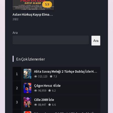
5.9
Aslan Hürkuş Kayıp Elmas Full İzle
2022
Ara
Ara
En Çok İzlenenler
Alita Savaş Meleği 2 Türkçe Dublaj İzle HD Film
1
313,123
7.3
Çılgın Hırsız 4 İzle
2
96,959
6.2
Cille 2069 İzle
3
88,447
6.6