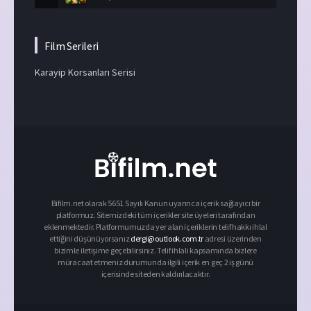
Film Serileri
Karayip Korsanları Serisi
Bifilm.net olarak 5651 Sayılı Kanun uyarınca içerik sağlayıcı bir
platformuz. Sitemizdeki tüm içerikler site üyeleri tarafından
eklenmektedir. Platformumuzda yer alan içeriklerin telif hakkı ihlal
ettiğini düşünüyorsanız
dergi@outlook.com.tr
adresi üzerinden
bizimle iletişime geçebilirsiniz. Telif ihlali kapsamında bizlere
müracaat etmeniz durumunda ilgili içerik en geç 2 iş günü
içerisinde siteden kaldırılacaktır.