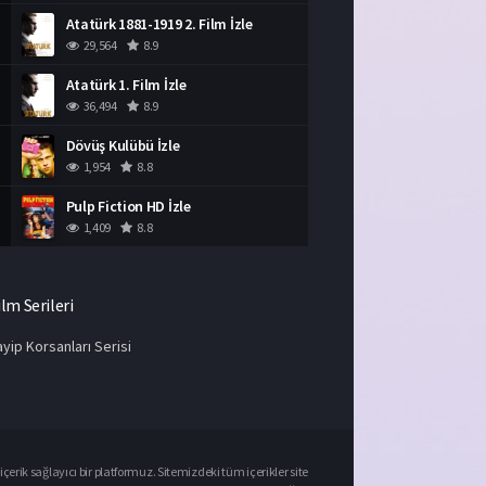
Atatürk 1881-1919 2. Film İzle
29,564
8.9
Atatürk 1. Film İzle
36,494
8.9
Dövüş Kulübü İzle
1,954
8.8
Pulp Fiction HD İzle
1,409
8.8
ilm Serileri
yip Korsanları Serisi
çerik sağlayıcı bir platformuz. Sitemizdeki tüm içerikler site