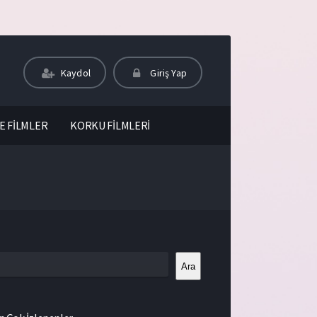
Kaydol
Giriş Yap
E FİLMLER
KORKU FİLMLERİ
Ara