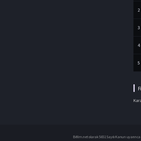
2
3
4
5
F
Kara
Bifilm.net olarak 5651 Sayılı Kanun uyarınca i