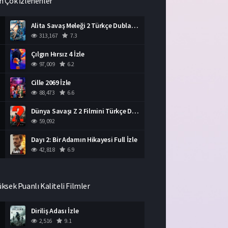
n Çok İzlenenler
Alita Savaş Meleği 2 Türkçe Dublaj İzle HD Film
313,167
7.3
Çılgın Hırsız 4 İzle
97,009
6.2
Cille 2069 İzle
88,473
6.6
Dünya Savaşı Z 2 Filmini Türkçe Dublaj İzle
59,092
Dayı 2: Bir Adamın Hikayesi Full İzle
42,818
6.9
üksek Puanlı Kaliteli Filmler
Diriliş Adası İzle
2,516
9.1