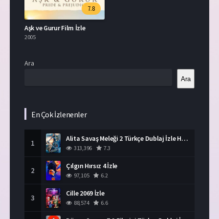
7.8
Aşk ve Gurur Film İzle
2005
Ara
Ara
En Çok İzlenenler
Alita Savaş Meleği 2 Türkçe Dublaj İzle HD Film
1
313,396
7.3
Çılgın Hırsız 4 İzle
2
97,105
6.2
Cille 2069 İzle
3
88,574
6.6