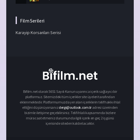
Film Serileri
Karayip Korsanları Serisi
Bifilm.net olarak 5651 Sayılı Kanun uyarınca içerik sağlayıcı bir
platformuz. Sitemizdeki tüm içerikler site üyeleri tarafından
eklenmektedir. Platformumuzda yer alan içeriklerin telif hakkı ihlal
ettiğini düşünüyorsanız
dergi@outlook.com.tr
adresi üzerinden
bizimle iletişime geçebilirsiniz. Telif ihlali kapsamında bizlere
müracaat etmeniz durumunda ilgili içerik en geç 2 iş günü
içerisinde siteden kaldırılacaktır.