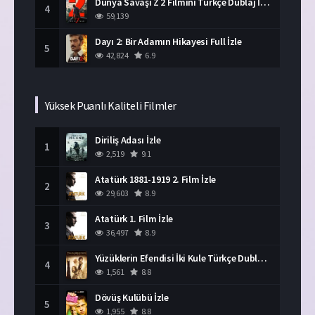
Dünya Savaşı Z 2 Filmini Türkçe Dublaj İzle
4
59,139
Dayı 2: Bir Adamın Hikayesi Full İzle
5
42,824
6.9
Yüksek Puanlı Kaliteli Filmler
Diriliş Adası İzle
1
2,519
9.1
Atatürk 1881-1919 2. Film İzle
2
29,603
8.9
Atatürk 1. Film İzle
3
36,497
8.9
Yüzüklerin Efendisi İki Kule Türkçe Dublaj İzle
4
1,561
8.8
Dövüş Kulübü İzle
5
1,955
8.8