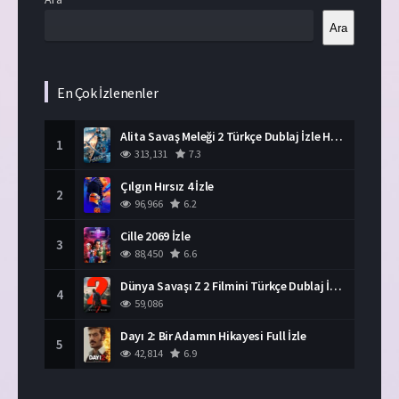
Ara
En Çok İzlenenler
Alita Savaş Meleği 2 Türkçe Dublaj İzle HD Film
1
313,131
7.3
Çılgın Hırsız 4 İzle
2
96,966
6.2
Cille 2069 İzle
3
88,450
6.6
Dünya Savaşı Z 2 Filmini Türkçe Dublaj İzle
4
59,086
Dayı 2: Bir Adamın Hikayesi Full İzle
5
42,814
6.9