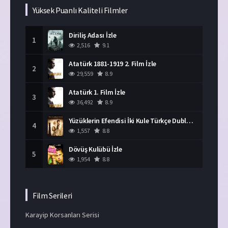
Yüksek Puanlı Kaliteli Filmler
Diriliş Adası İzle
1
2,516
9.1
Atatürk 1881-1919 2. Film İzle
2
29,559
8.9
Atatürk 1. Film İzle
3
36,492
8.9
Yüzüklerin Efendisi İki Kule Türkçe Dublaj İzle
4
1,557
8.8
Dövüş Kulübü İzle
5
1,954
8.8
Film Serileri
Karayip Korsanları Serisi