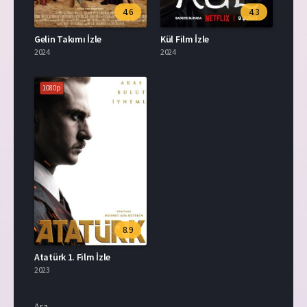
4.6
4.3
Gelin Takımı İzle
Kül Film İzle
2024
2024
1080p
8.9
Atatürk 1. Film İzle
2023
Ara