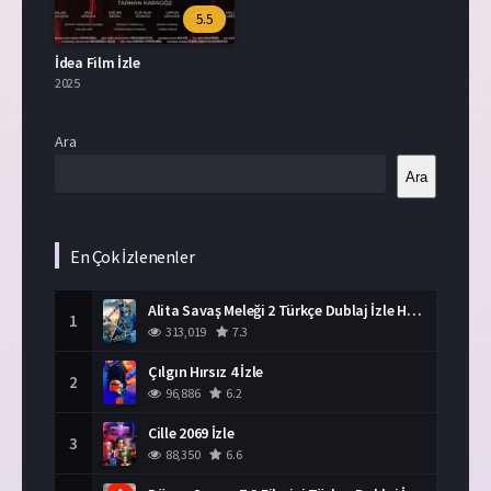
5.5
İdea Film İzle
2025
Ara
Ara
En Çok İzlenenler
Alita Savaş Meleği 2 Türkçe Dublaj İzle HD Film
1
313,019
7.3
Çılgın Hırsız 4 İzle
2
96,886
6.2
Cille 2069 İzle
3
88,350
6.6