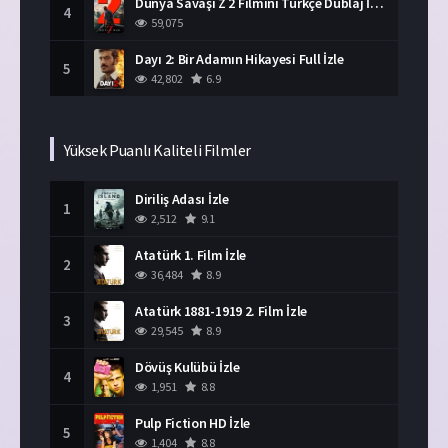
Dünya Savaşı Z 2 Filmini Türkçe Dublaj İzle
4
59,075
Dayı 2: Bir Adamın Hikayesi Full İzle
5
42,802
6.9
Yüksek Puanlı Kaliteli Filmler
Diriliş Adası İzle
1
2,512
9.1
Atatürk 1. Film İzle
2
36,484
8.9
Atatürk 1881-1919 2. Film İzle
3
29,545
8.9
Dövüş Kulübü İzle
4
1,951
8.8
Pulp Fiction HD İzle
5
1,404
8.8