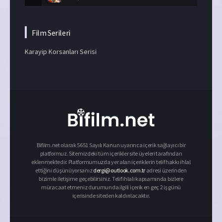
Film Serileri
Karayip Korsanları Serisi
Bifilm.net olarak 5651 Sayılı Kanun uyarınca içerik sağlayıcı bir
platformuz. Sitemizdeki tüm içerikler site üyeleri tarafından
eklenmektedir. Platformumuzda yer alan içeriklerin telif hakkı ihlal
ettiğini düşünüyorsanız
dergi@outlook.com.tr
adresi üzerinden
bizimle iletişime geçebilirsiniz. Telif ihlali kapsamında bizlere
müracaat etmeniz durumunda ilgili içerik en geç 2 iş günü
içerisinde siteden kaldırılacaktır.