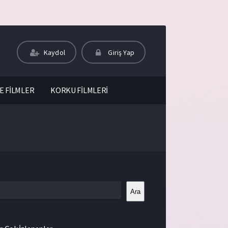
Kaydol
Giriş Yap
E FİLMLER
KORKU FİLMLERİ
Ara