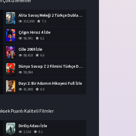
n Çok İzlenenler
Alita Savaş Meleği 2 Türkçe Dublaj İzle HD Film
313,090
7.3
Çılgın Hırsız 4 İzle
96,941
6.2
Cille 2069 İzle
88,418
6.6
Dünya Savaşı Z 2 Filmini Türkçe Dublaj İzle
59,084
Dayı 2: Bir Adamın Hikayesi Full İzle
42,808
6.9
üksek Puanlı Kaliteli Filmler
Diriliş Adası İzle
2,514
9.1