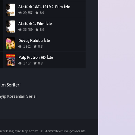
Atatürk 1881-1919 2. Film İzle
29,557
8.9
Atatürk 1. Film İzle
36,489
8.9
Dövüş Kulübü İzle
1,952
8.8
Pulp Fiction HD İzle
1,407
8.8
ilm Serileri
yip Korsanları Serisi
çerik sağlayıcı bir platformuz. Sitemizdeki tüm içerikler site