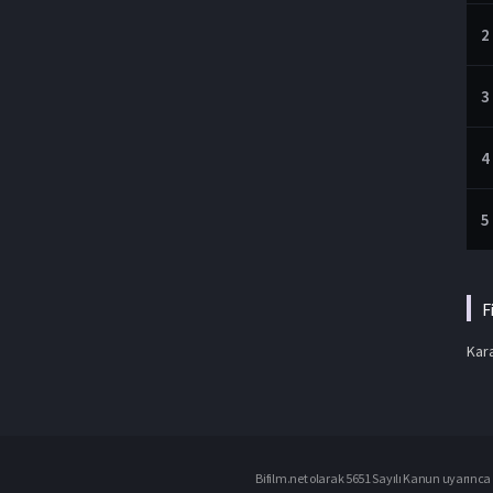
2
3
4
5
F
Kara
Bifilm.net olarak 5651 Sayılı Kanun uyarınca i