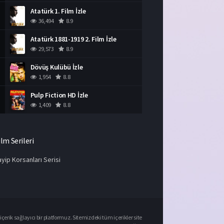
Atatürk 1. Film İzle
36,494
8.9
Atatürk 1881-1919 2. Film İzle
29,573
8.9
Dövüş Kulübü İzle
1,954
8.8
Pulp Fiction HD İzle
1,409
8.8
ilm Serileri
yip Korsanları Serisi
çerik sağlayıcı bir platformuz. Sitemizdeki tüm içerikler site