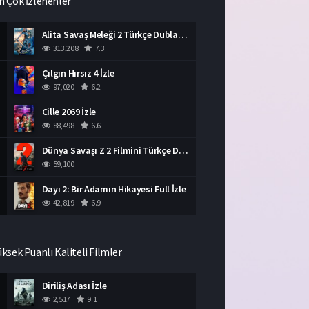
n Çok İzlenenler
Alita Savaş Meleği 2 Türkçe Dublaj İzle HD Film
313,208
7.3
Çılgın Hırsız 4 İzle
97,020
6.2
Cille 2069 İzle
88,498
6.6
Dünya Savaşı Z 2 Filmini Türkçe Dublaj İzle
59,100
Dayı 2: Bir Adamın Hikayesi Full İzle
42,819
6.9
üksek Puanlı Kaliteli Filmler
Diriliş Adası İzle
2,517
9.1