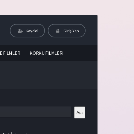
Kaydol
Giriş Yap
E FİLMLER
KORKU FİLMLERİ
Ara