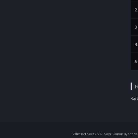
2
3
4
5
F
Kara
Bifilm.net olarak 5651 Sayılı Kanun uyarınca i