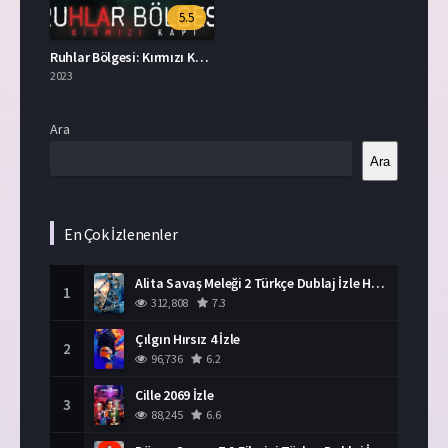
5.5
Ruhlar Bölgesi: Kırmızı Kapı Türkçe Dublaj İzle
2023
Ara
Ara
En Çok İzlenenler
Alita Savaş Meleği 2 Türkçe Dublaj İzle HD Film
1
312,808
7.3
Çılgın Hırsız 4 İzle
2
96,736
6.2
Cille 2069 İzle
3
88,245
6.6