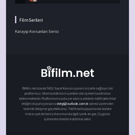
Film Serileri
Karayip Korsanları Serisi
Bifilm.net olarak 5651 Sayılı Kanun uyarınca içerik sağlayıcı bir
platformuz. Sitemizdeki tüm içerikler site üyeleri tarafından
eklenmektedir. Platformumuzda yer alan içeriklerin telif hakkı ihlal
ettiğini düşünüyorsanız
dergi@outlook.com.tr
adresi üzerinden
bizimle iletişime geçebilirsiniz. Telif ihlali kapsamında bizlere
müracaat etmeniz durumunda ilgili içerik en geç 2 iş günü
içerisinde siteden kaldırılacaktır.