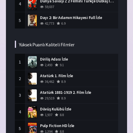
Dünya Savaşı Z 2 Filmini Türkçe Dublaj İzle
4
59,037
Dayı 2: Bir Adamın Hikayesi Full İzle
5
42,773
6.9
Yüksek Puanlı Kaliteli Filmler
Diriliş Adası İzle
1
2,493
9.1
Atatürk 1. Film İzle
2
36,462
8.9
Atatürk 1881-1919 2. Film İzle
3
29,519
8.9
Dövüş Kulübü İzle
4
1,937
8.8
Pulp Fiction HD İzle
5
1,394
8.8