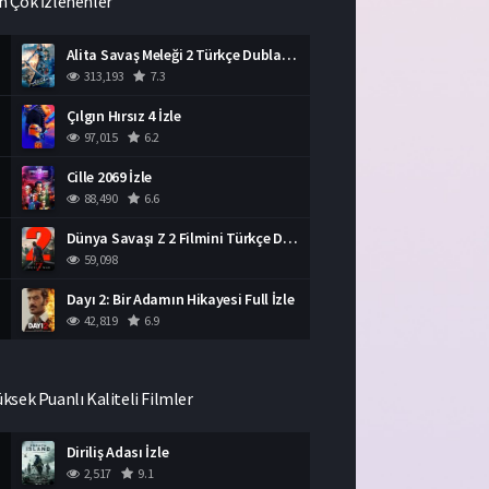
n Çok İzlenenler
Alita Savaş Meleği 2 Türkçe Dublaj İzle HD Film
313,193
7.3
Çılgın Hırsız 4 İzle
97,015
6.2
Cille 2069 İzle
88,490
6.6
Dünya Savaşı Z 2 Filmini Türkçe Dublaj İzle
59,098
Dayı 2: Bir Adamın Hikayesi Full İzle
42,819
6.9
üksek Puanlı Kaliteli Filmler
Diriliş Adası İzle
2,517
9.1