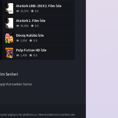
Atatürk 1881-1919 2. Film İzle
29,570
8.9
Atatürk 1. Film İzle
36,494
8.9
Dövüş Kulübü İzle
1,954
8.8
Pulp Fiction HD İzle
1,409
8.8
ilm Serileri
yip Korsanları Serisi
çerik sağlayıcı bir platformuz. Sitemizdeki tüm içerikler site