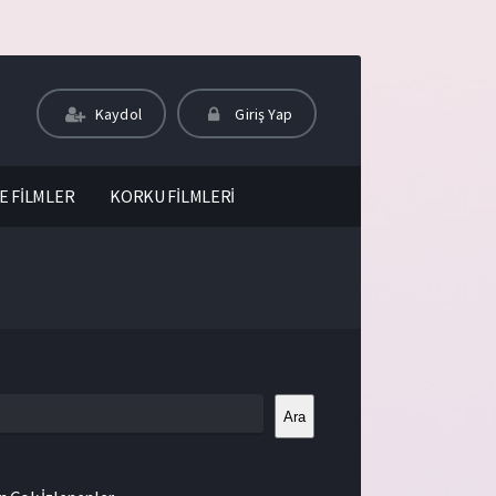
Kaydol
Giriş Yap
E FİLMLER
KORKU FİLMLERİ
Ara