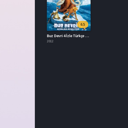
6.5
Buz Devri 4 İzle Türkçe Dublaj Çizgi Film İzle
2012