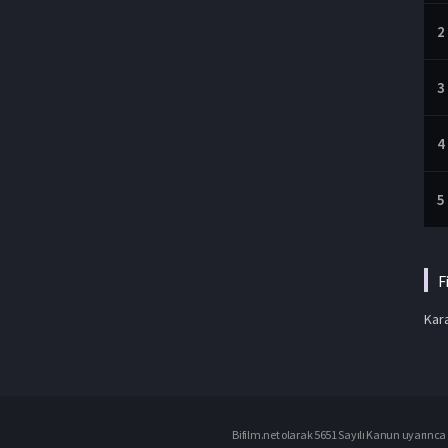
2
3
4
5
F
Kara
Bifilm.net olarak 5651 Sayılı Kanun uyarınca i