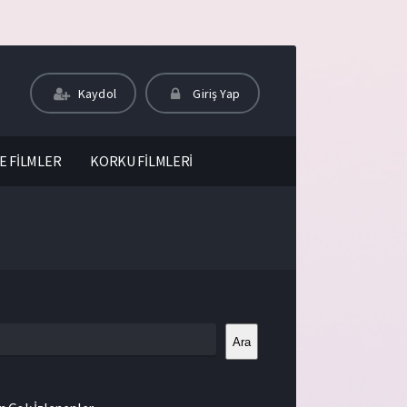
Kaydol
Giriş Yap
E FİLMLER
KORKU FİLMLERİ
Ara