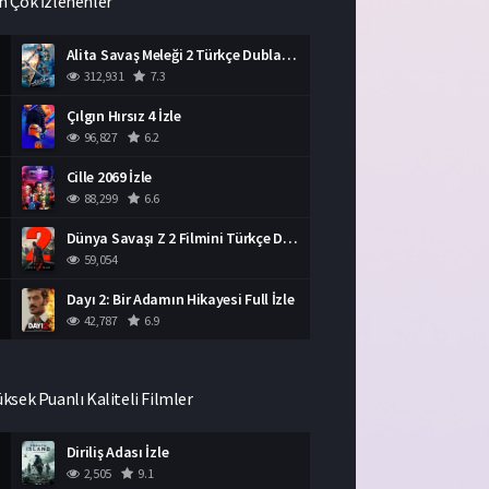
n Çok İzlenenler
Alita Savaş Meleği 2 Türkçe Dublaj İzle HD Film
312,931
7.3
Çılgın Hırsız 4 İzle
96,827
6.2
Cille 2069 İzle
88,299
6.6
Dünya Savaşı Z 2 Filmini Türkçe Dublaj İzle
59,054
Dayı 2: Bir Adamın Hikayesi Full İzle
42,787
6.9
üksek Puanlı Kaliteli Filmler
Diriliş Adası İzle
2,505
9.1