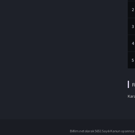
2
3
4
5
F
Kara
Bifilm.net olarak 5651 Sayılı Kanun uyarınca i