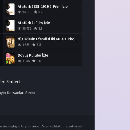
Atatürk 1881-1919 2. Film İzle
29,530
8.9
Atatürk 1. Film İzle
36,475
8.9
Yüzüklerin Efendisi İki Kule Türkçe Dublaj İzle
1,553
8.8
Dövüş Kulübü İzle
1,946
8.8
ilm Serileri
yip Korsanları Serisi
çerik sağlayıcı bir platformuz. Sitemizdeki tüm içerikler site