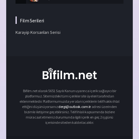
Film Serileri
Karayip Korsanları Serisi
Bifilm.net olarak 5651 Sayılı Kanun uyarınca içerik sağlayıcı bir
platformuz. Sitemizdeki tüm içerikler site üyeleri tarafından
eklenmektedir. Platformumuzda yer alan içeriklerin telif hakkı ihlal
ettiğini düşünüyorsanız
dergi@outlook.com.tr
adresi üzerinden
bizimle iletişime geçebilirsiniz. Telif ihlali kapsamında bizlere
müracaat etmeniz durumunda ilgili içerik en geç 2 iş günü
içerisinde siteden kaldırılacaktır.