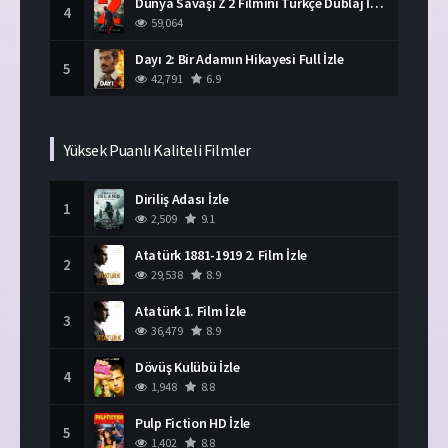
Dünya Savaşı Z 2 Filmini Türkçe Dublaj İzle
4
59,064
Dayı 2: Bir Adamın Hikayesi Full İzle
5
42,791
6.9
Yüksek Puanlı Kaliteli Filmler
Diriliş Adası İzle
1
2,509
9.1
Atatürk 1881-1919 2. Film İzle
2
29,538
8.9
Atatürk 1. Film İzle
3
36,479
8.9
Dövüş Kulübü İzle
4
1,948
8.8
Pulp Fiction HD İzle
5
1,402
8.8