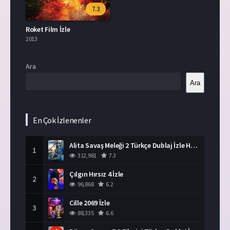
7.3
Roket Film İzle
2013
Ara
Ara
En Çok İzlenenler
Alita Savaş Meleği 2 Türkçe Dublaj İzle HD Film
1
312,981
7.3
Çılgın Hırsız 4 İzle
2
96,868
6.2
Cille 2069 İzle
3
88,335
6.6