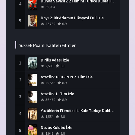
Dünya Savaşı Z 2 Filmini Türkçe Dublaj İzle
4
59,064
Dayı 2: Bir Adamın Hikayesi Full İzle
5
42,789
6.9
Yüksek Puanlı Kaliteli Filmler
Diriliş Adası İzle
1
2,508
9.1
Atatürk 1881-1919 2. Film İzle
2
29,538
8.9
Atatürk 1. Film İzle
3
36,479
8.9
Yüzüklerin Efendisi İki Kule Türkçe Dublaj İzle
4
1,554
8.8
Dövüş Kulübü İzle
5
1,948
8.8