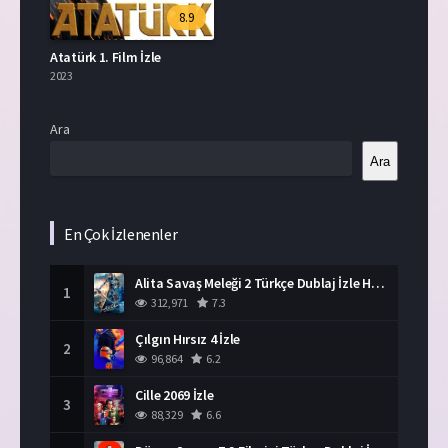
8.9
Atatürk 1. Film İzle
2023
Ara
Ara
En Çok İzlenenler
Alita Savaş Meleği 2 Türkçe Dublaj İzle HD Film
1
312,971
7.3
Çılgın Hırsız 4 İzle
2
96,864
6.2
Cille 2069 İzle
3
88,329
6.6