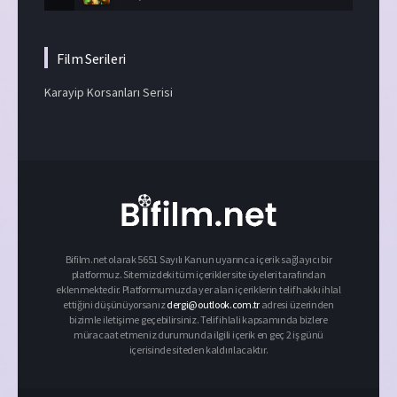
Film Serileri
Karayip Korsanları Serisi
Bifilm.net olarak 5651 Sayılı Kanun uyarınca içerik sağlayıcı bir
platformuz. Sitemizdeki tüm içerikler site üyeleri tarafından
eklenmektedir. Platformumuzda yer alan içeriklerin telif hakkı ihlal
ettiğini düşünüyorsanız
dergi@outlook.com.tr
adresi üzerinden
bizimle iletişime geçebilirsiniz. Telif ihlali kapsamında bizlere
müracaat etmeniz durumunda ilgili içerik en geç 2 iş günü
içerisinde siteden kaldırılacaktır.