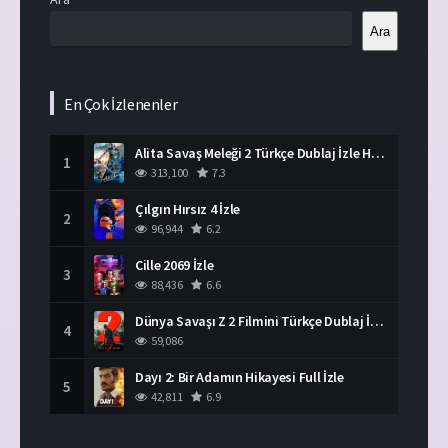
Ara
En Çok İzlenenler
Alita Savaş Meleği 2 Türkçe Dublaj İzle HD Film
1
313,100
7.3
Çılgın Hırsız 4 İzle
2
96,944
6.2
Cille 2069 İzle
3
88,436
6.6
Dünya Savaşı Z 2 Filmini Türkçe Dublaj İzle
4
59,086
Dayı 2: Bir Adamın Hikayesi Full İzle
5
42,811
6.9