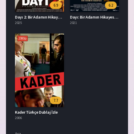
6.9
6.2
Dayı 2: Bir Adamın Hikayesi Full İzle
Dayı: Bir Adamın Hikayesi Full İzle
2025
2021
1080p
7.7
Kader Türkçe Dublaj İzle
2006
Ara