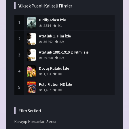
Yüksek Puanlı Kaliteli Filmler
Diriliş Adası İzle
1
2,514
9.1
Atatürk 1. Film İzle
2
36,492
8.9
Atatürk 1881-1919 2. Film İzle
3
29,558
8.9
Dövüş Kulübü İzle
4
1,953
8.8
Pulp Fiction HD İzle
5
1,407
8.8
Film Serileri
Karayip Korsanları Serisi