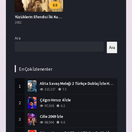
8.8
Yüzüklerin Efendisi İki Kule Türkçe Dublaj İzle
2002
Ara
Ara
En Çok İzlenenler
Alita Savaş Meleği 2 Türkçe Dublaj İzle HD Film
1
313,217
7.3
Çılgın Hırsız 4 İzle
2
97,028
6.2
Cille 2069 İzle
3
88,504
6.6