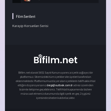
Film Serileri
Karayip Korsanları Serisi
Bifilm.net olarak 5651 Sayılı Kanun uyarınca içerik sağlayıcı bir
platformuz. Sitemizdeki tüm içerikler site üyeleri tarafından
eklenmektedir. Platformumuzda yer alan içeriklerin telif hakkı ihlal
ettiğini düşünüyorsanız
dergi@outlook.com.tr
adresi üzerinden
bizimle iletişime geçebilirsiniz. Telif ihlali kapsamında bizlere
müracaat etmeniz durumunda ilgili içerik en geç 2 iş günü
içerisinde siteden kaldırılacaktır.