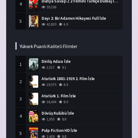
Dünya Savaşı Z 2 Filmini Türkçe Dublaj İzle
4
59,106
Dayı 2: Bir Adamın Hikayesi Full İzle
5
42,820
6.9
Yüksek Puanlı Kaliteli Filmler
Diriliş Adası İzle
1
2,517
9.1
Atatürk 1881-1919 2. Film İzle
2
29,575
8.9
Atatürk 1. Film İzle
3
36,494
8.9
Dövüş Kulübü İzle
4
1,955
8.8
Pulp Fiction HD İzle
5
1,409
8.8