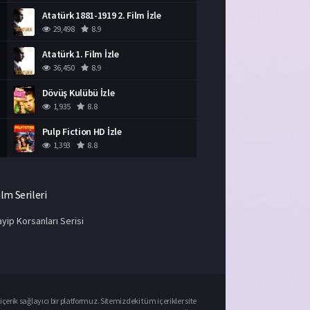
Atatürk 1881-1919 2. Film İzle
29,498
8.9
Atatürk 1. Film İzle
36,450
8.9
Dövüş Kulübü İzle
1,935
8.8
Pulp Fiction HD İzle
1,393
8.8
ilm Serileri
yip Korsanları Serisi
çerik sağlayıcı bir platformuz. Sitemizdeki tüm içerikler site