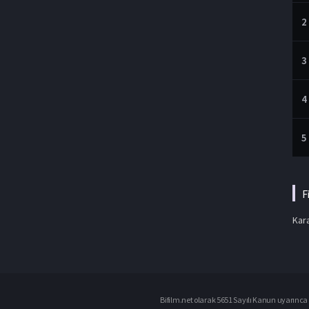
2
3
4
5
F
Kara
Bifilm.net olarak 5651 Sayılı Kanun uyarınca i