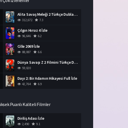
n Çok İzlenenler
Alita Savaş Meleği 2 Türkçe Dublaj İzle HD Film
312,672
7.3
Çılgın Hırsız 4 İzle
96,646
6.2
Cille 2069 İzle
88,087
6.6
Dünya Savaşı Z 2 Filmini Türkçe Dublaj İzle
59,020
Dayı 2: Bir Adamın Hikayesi Full İzle
42,764
6.9
üksek Puanlı Kaliteli Filmler
Diriliş Adası İzle
2,490
9.1