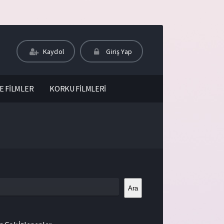
Kaydol
Giriş Yap
E FİLMLER
KORKU FİLMLERİ
Ara