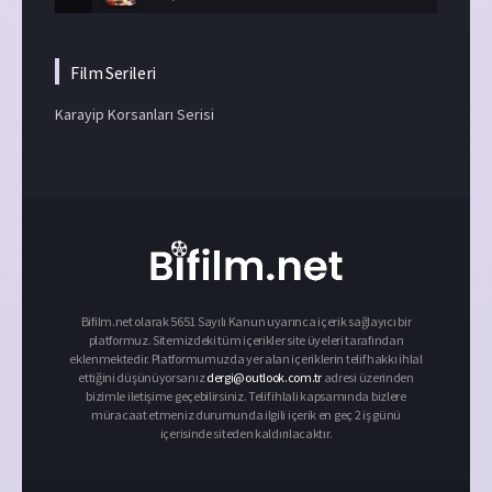
Film Serileri
Karayip Korsanları Serisi
Bifilm.net olarak 5651 Sayılı Kanun uyarınca içerik sağlayıcı bir
platformuz. Sitemizdeki tüm içerikler site üyeleri tarafından
eklenmektedir. Platformumuzda yer alan içeriklerin telif hakkı ihlal
ettiğini düşünüyorsanız
dergi@outlook.com.tr
adresi üzerinden
bizimle iletişime geçebilirsiniz. Telif ihlali kapsamında bizlere
müracaat etmeniz durumunda ilgili içerik en geç 2 iş günü
içerisinde siteden kaldırılacaktır.