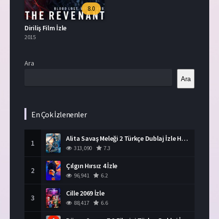
8.0
Diriliş Film İzle
2015
Ara
Ara
En Çok İzlenenler
Alita Savaş Meleği 2 Türkçe Dublaj İzle HD Film
1
313,090
7.3
Çılgın Hırsız 4 İzle
2
96,941
6.2
Cille 2069 İzle
3
88,417
6.6