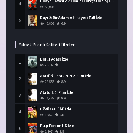
Dünya Savaşı Z 2 Filmini Türkçe Dublaj İzle
4
59,084
Dayı 2: Bir Adamın Hikayesi Full İzle
5
42,808
6.9
Yüksek Puanlı Kaliteli Filmler
Diriliş Adası İzle
1
2,514
9.1
Atatürk 1881-1919 2. Film İzle
2
29,557
8.9
Atatürk 1. Film İzle
3
36,489
8.9
Dövüş Kulübü İzle
4
1,952
8.8
Pulp Fiction HD İzle
5
1,407
8.8