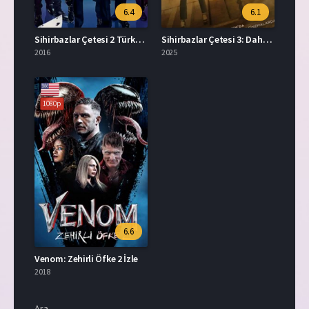
6.4
6.1
Sihirbazlar Çetesi 2 Türkçe Dublaj İzle
Sihirbazlar Çetesi 3: Daha Bir Şey Görmediniz Full İzle
2016
2025
1080p
6.6
Venom: Zehirli Öfke 2 İzle
2018
Ara