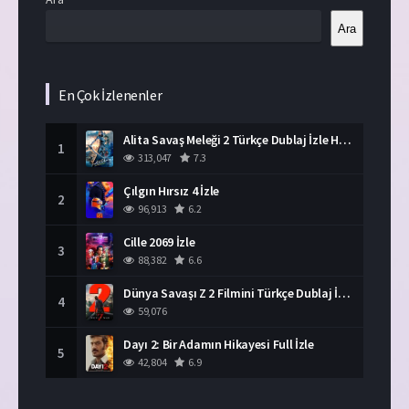
Ara
En Çok İzlenenler
Alita Savaş Meleği 2 Türkçe Dublaj İzle HD Film
1
313,047
7.3
Çılgın Hırsız 4 İzle
2
96,913
6.2
Cille 2069 İzle
3
88,382
6.6
Dünya Savaşı Z 2 Filmini Türkçe Dublaj İzle
4
59,076
Dayı 2: Bir Adamın Hikayesi Full İzle
5
42,804
6.9