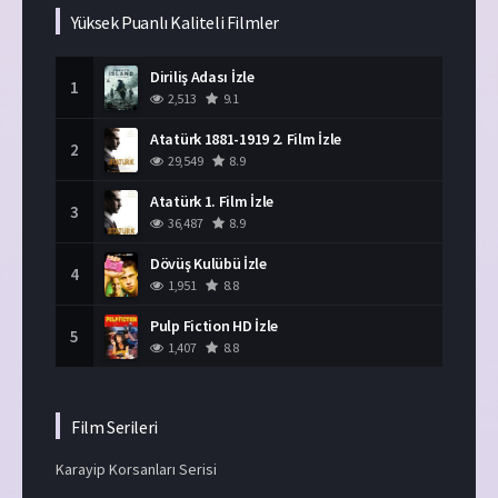
Yüksek Puanlı Kaliteli Filmler
Diriliş Adası İzle
1
2,513
9.1
Atatürk 1881-1919 2. Film İzle
2
29,549
8.9
Atatürk 1. Film İzle
3
36,487
8.9
Dövüş Kulübü İzle
4
1,951
8.8
Pulp Fiction HD İzle
5
1,407
8.8
Film Serileri
Karayip Korsanları Serisi