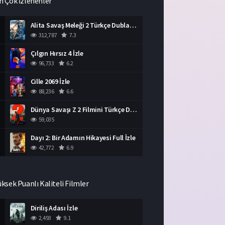
n Çok İzlenenler
Alita Savaş Meleği 2 Türkçe Dublaj İzle HD Film
312,787
7.3
Çılgın Hırsız 4 İzle
96,733
6.2
Cille 2069 İzle
88,236
6.6
Dünya Savaşı Z 2 Filmini Türkçe Dublaj İzle
59,035
Dayı 2: Bir Adamın Hikayesi Full İzle
42,772
6.9
üksek Puanlı Kaliteli Filmler
Diriliş Adası İzle
2,493
9.1