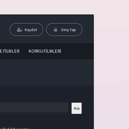
Kaydol
Giriş Yap
E FİLMLER
KORKU FİLMLERİ
Ara