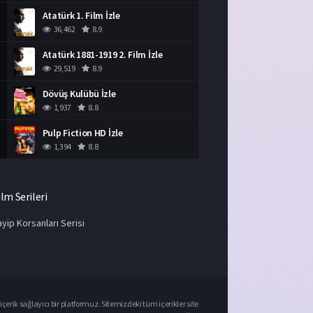
Atatürk 1. Film İzle
36,462
8.9
Atatürk 1881-1919 2. Film İzle
29,519
8.9
Dövüş Kulübü İzle
1,937
8.8
Pulp Fiction HD İzle
1,394
8.8
ilm Serileri
yip Korsanları Serisi
çerik sağlayıcı bir platformuz. Sitemizdeki tüm içerikler site