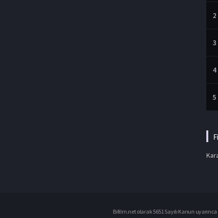
2
3
4
5
F
Kara
Bifilm.net olarak 5651 Sayılı Kanun uyarınca i