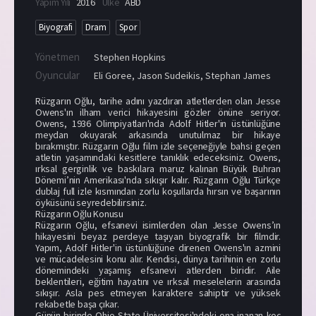
Yapım Yılı
2016
Ülke
ABD
Biyografi
Dram
Spor
Yönetmen
Stephen Hopkins
Oyuncular
Eli Goree
,
Jason Sudeikis
,
Stephan James
Rüzgarın Oğlu, tarihe adını yazdıran atletlerden olan Jesse
Owens'ın ilham verici hikayesini gözler önüne seriyor.
Owens, 1936 Olimpiyatları'nda Adolf Hitler'in üstünlüğüne
meydan okuyarak arkasında unutulmaz bir hikaye
bırakmıştır. Rüzgarın Oğlu film izle seçeneğiyle bahsi geçen
atletin yaşamındaki kesitlere tanıklık edeceksiniz. Owens,
ırksal gerginlik ve baskılara maruz kalınan Büyük Buhran
Dönemi’nin Amerikası'nda sıkışır kalır. Rüzgarın Oğlu Türkçe
dublaj full izle kısmından zorlu koşullarda hırsın ve başarının
öyküsünü seyredebilirsiniz.
Rüzgarın Oğlu Konusu
Rüzgarın Oğlu, efsanevi isimlerden olan Jesse Owens’ın
hikayesini beyaz perdeye taşıyan biyografik bir filmdir.
Yapım, Adolf Hitler'in üstünlüğüne direnen Owens'ın azmini
ve mücadelesini konu alır. Kendisi, dünya tarihinin en zorlu
dönemindeki yaşamış efsanevi atlerden biridir. Aile
beklentileri, eğitim hayatını ve ırksal meselelerin arasında
sıkışır. Asla pes etmeyen karaktere sahiptir ve yüksek
rekabetle başa çıkar.
Günün birinde Ohio State Üniversitesi'ndeki ona inanan koç