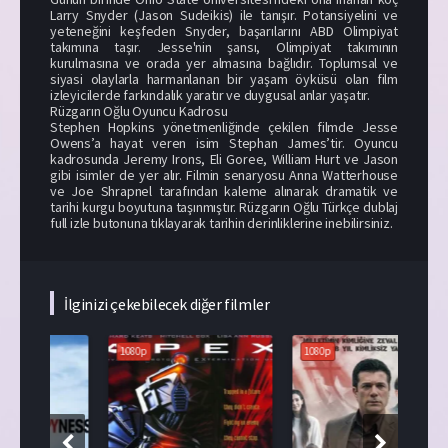
Larry Snyder (Jason Sudeikis) ile tanışır. Potansiyelini ve
yeteneğini keşfeden Snyder, başarılarını ABD Olimpiyat
takımına taşır. Jesse'nin şansı, Olimpiyat takımının
kurulmasına ve orada yer almasına bağlıdır. Toplumsal ve
siyasi olaylarla harmanlanan bir yaşam öyküsü olan film
izleyicilerde farkındalık yaratır ve duygusal anlar yaşatır.
Rüzgarın Oğlu Oyuncu Kadrosu
Stephen Hopkins yönetmenliğinde çekilen filmde Jesse
Owens’a hayat veren isim Stephan James’tir. Oyuncu
kadrosunda Jeremy Irons, Eli Goree, William Hurt ve Jason
gibi isimler de yer alır. Filmin senaryosu Anna Watterhouse
ve Joe Shrapnel tarafından kaleme alınarak dramatik ve
tarihi kurgu boyutuna taşınmıştır. Rüzgarın Oğlu Türkçe dublaj
full izle butonuna tıklayarak tarihin derinliklerine inebilirsiniz.
İlginizi çekebilecek diğer filmler
1080p
1080p
108