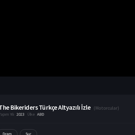
The Bikeriders Türkçe Altyazılı İzle
(
Motorcular
)
Yapım Yılı
2023
Ülke
ABD
Dram
Suç