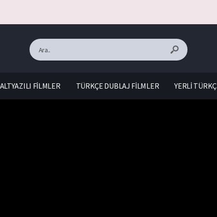
ALTYAZILI FİLMLER
TÜRKÇE DUBLAJ FİLMLER
YERLİ TÜRKÇ