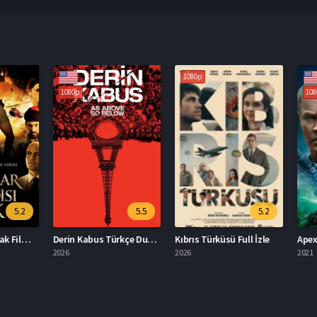
1080p
1080p
1080p
5.2
5.5
5.2
Kurtlar Vadisi: Irak Filmi İzle
Derin Kabus Türkçe Dublaj İzle
Kıbrıs Türküsü Full İzle
Apex 20
2026
2026
2021