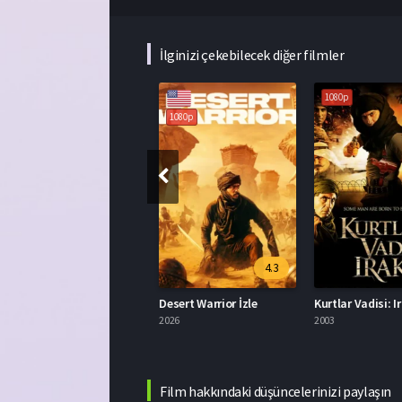
İlginizi çekebilecek diğer filmler
1080p
1080p
1080p
8.0
4.3
The Pursuit of Happyness 2006 İzle
Desert Warrior İzle
006
2026
2003
Film hakkındaki düşüncelerinizi paylaşın