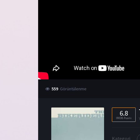
559
Görüntülenme
6.8
IMDB Puanı
Kategori