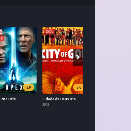
1080p
3.0
8.6
21 İzle
Cidade de Deus İzle
2002