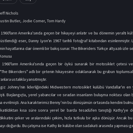
eff Nichols
ustin Butler
,
Jodie Comer
,
Tom Hardy
 1960'ların Amerika'sında geçen bir hikayeyi anlatır ve bu dönemin yeraltı kült
 üstlendiği eser, Danny Lyon'ın 1967 tarihli fotoğraf kitabından esinlenmiştir.
inin hayatlarına dair önemli bir bakış sunar. The Bikeriders Türkçe altyazılı izle 
 Konusu
, 1960'ların Amerika'sında geçen bir öykü sunarak bir motosiklet çetesi ve
m, "The Bikeriders" adlı bir çetenin hikayesine odaklanarak bu grubun toplumsal
ranlara ustalıkla yansıtmıştır.
giz Johnny'nin liderliğindeki Midwestern motosiklet kulübü Vandallar'ın en
şti. Başlangıçta, yerel yabancılar ve sıradan insanların buluşma noktası olan b
a evrilmişti. Ana karakterimiz Benny’nin bu dönüşümün ortasında kendini bulmas
katıldıktan kısa süre sonra yerel bir barda tesadüfen tanıştığı Kathy'ye d
dikkatini çeker ve aralarındaki çekim, hızla tutkulu bir aşka dönüşür. Ancak b
ayı doğurdu. Bu çatışma ise Kathy ile kulübe olan sadakati arasında yapması g