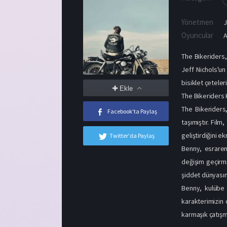
Yönetmen
J
Oyuncular
A
The Bikeriders,
Jeff Nichols'un
bisiklet çeteler
Ekle
The Bikeriders
The Bikeriders
Facebook'ta Paylaş
taşımıştır. Fil
geliştirdiğini ek
Twitter'da Paylaş
Benny, esraren
değişim geçirmi
şiddet dünyasın
Benny, kulübe 
karakterimizin 
karmaşık çatışm