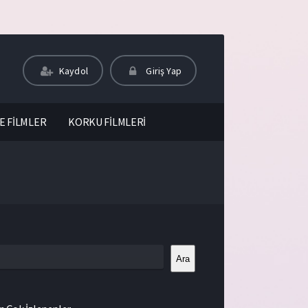
Kaydol
Giriş Yap
E FİLMLER
KORKU FİLMLERİ
Ara