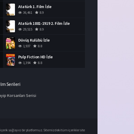
Atatürk 1. Film İzle
36,461
8.9
Atatürk 1881-1919 2. Film İzle
29,515
8.9
Dövüş Kulübü İzle
1,937
8.8
Pulp Fiction HD İzle
1,394
8.8
ilm Serileri
yip Korsanları Serisi
çerik sağlayıcı bir platformuz. Sitemizdeki tüm içerikler site