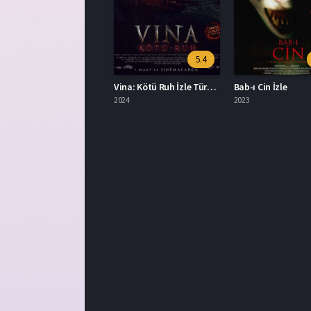
5.4
Vina: Kötü Ruh İzle Türkçe Dublaj
Bab-ı Cin İzle
2024
2023