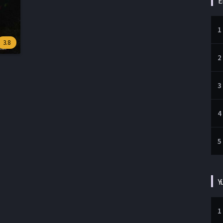
E
1
3.8
2
3
4
5
Y
1