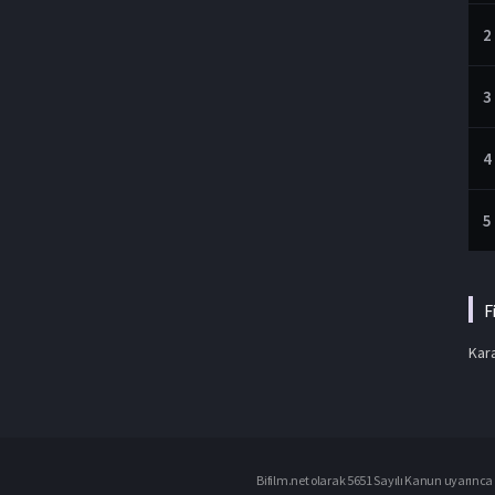
2
3
4
5
F
Kara
Bifilm.net olarak 5651 Sayılı Kanun uyarınca i