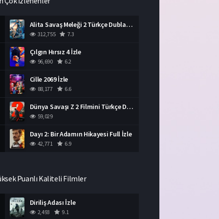
n Çok İzlenenler
Alita Savaş Meleği 2 Türkçe Dublaj İzle HD Film
312,755
7.3
Çılgın Hırsız 4 İzle
96,690
6.2
Cille 2069 İzle
88,177
6.6
Dünya Savaşı Z 2 Filmini Türkçe Dublaj İzle
59,029
Dayı 2: Bir Adamın Hikayesi Full İzle
42,771
6.9
üksek Puanlı Kaliteli Filmler
Diriliş Adası İzle
2,493
9.1