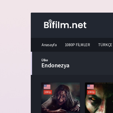
Anasayfa
1080P FİLMLER
TÜRKÇE 
Ülke
Endonezya
1080p
1080p