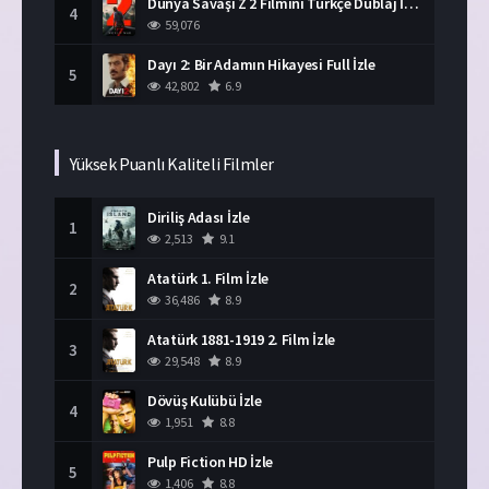
Dünya Savaşı Z 2 Filmini Türkçe Dublaj İzle
4
59,076
Dayı 2: Bir Adamın Hikayesi Full İzle
5
42,802
6.9
Yüksek Puanlı Kaliteli Filmler
Diriliş Adası İzle
1
2,513
9.1
Atatürk 1. Film İzle
2
36,486
8.9
Atatürk 1881-1919 2. Film İzle
3
29,548
8.9
Dövüş Kulübü İzle
4
1,951
8.8
Pulp Fiction HD İzle
5
1,406
8.8