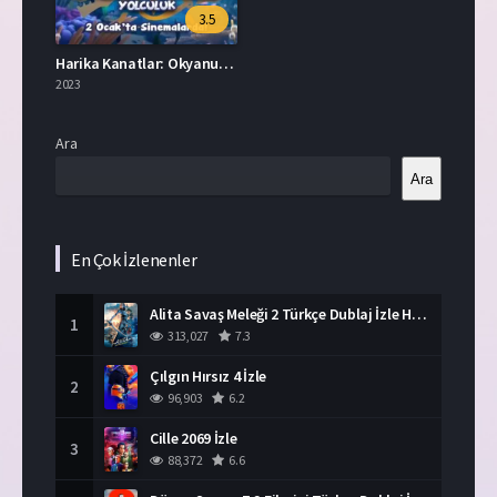
3.5
Harika Kanatlar: Okyanusun Merkezine Yolculuk İzle
2023
Ara
Ara
En Çok İzlenenler
Alita Savaş Meleği 2 Türkçe Dublaj İzle HD Film
1
313,027
7.3
Çılgın Hırsız 4 İzle
2
96,903
6.2
Cille 2069 İzle
3
88,372
6.6