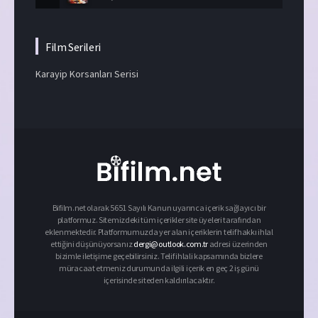
Film Serileri
Karayip Korsanları Serisi
Bifilm.net olarak 5651 Sayılı Kanun uyarınca içerik sağlayıcı bir
platformuz. Sitemizdeki tüm içerikler site üyeleri tarafından
eklenmektedir. Platformumuzda yer alan içeriklerin telif hakkı ihlal
ettiğini düşünüyorsanız
dergi@outlook.com.tr
adresi üzerinden
bizimle iletişime geçebilirsiniz. Telif ihlali kapsamında bizlere
müracaat etmeniz durumunda ilgili içerik en geç 2 iş günü
içerisinde siteden kaldırılacaktır.