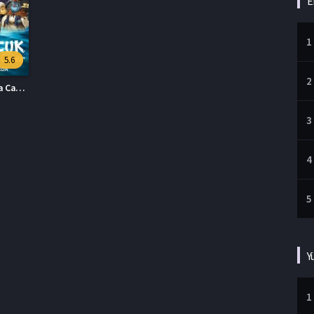
E
1
5.6
2
Cesur Çocuk Elveda Canavar Türkçe Dublaj İzle
3
4
5
Y
1