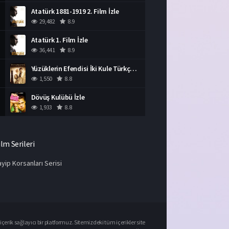
Atatürk 1881-1919 2. Film İzle
29,482
8.9
Atatürk 1. Film İzle
36,441
8.9
Yüzüklerin Efendisi İki Kule Türkçe Dublaj İzle
1,550
8.8
Dövüş Kulübü İzle
1,933
8.8
ilm Serileri
yip Korsanları Serisi
çerik sağlayıcı bir platformuz. Sitemizdeki tüm içerikler site