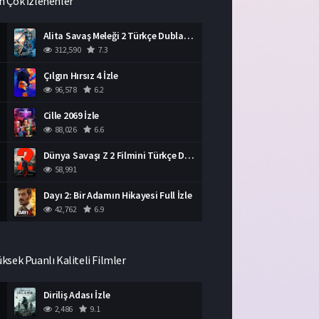
n Çok İzlenenler
Alita Savaş Meleği 2 Türkçe Dublaj İzle HD Film
312,590
7.3
Çılgın Hırsız 4 İzle
96,578
6.2
Cille 2069 İzle
88,026
6.6
Dünya Savaşı Z 2 Filmini Türkçe Dublaj İzle
58,991
Dayı 2: Bir Adamın Hikayesi Full İzle
42,762
6.9
üksek Puanlı Kaliteli Filmler
Diriliş Adası İzle
2,486
9.1