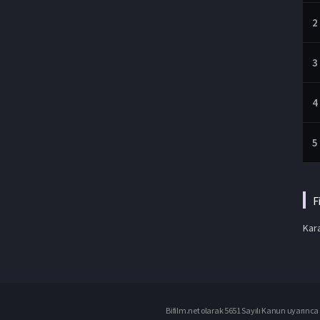
2
3
4
5
F
Kara
Bifilm.net olarak 5651 Sayılı Kanun uyarınca i