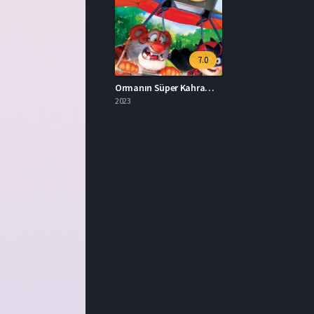
7.0
Ormanın Süper Kahramanı İzle
2023