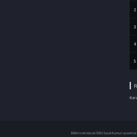
2
3
4
5
F
Kara
Bifilm.net olarak 5651 Sayılı Kanun uyarınca i