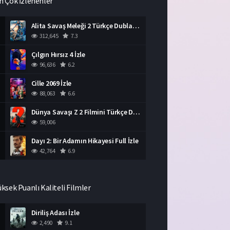
n Çok İzlenenler
Alita Savaş Meleği 2 Türkçe Dublaj İzle HD Film
312,645
7.3
Çılgın Hırsız 4 İzle
96,636
6.2
Cille 2069 İzle
88,063
6.6
Dünya Savaşı Z 2 Filmini Türkçe Dublaj İzle
59,006
Dayı 2: Bir Adamın Hikayesi Full İzle
42,764
6.9
üksek Puanlı Kaliteli Filmler
Diriliş Adası İzle
2,490
9.1