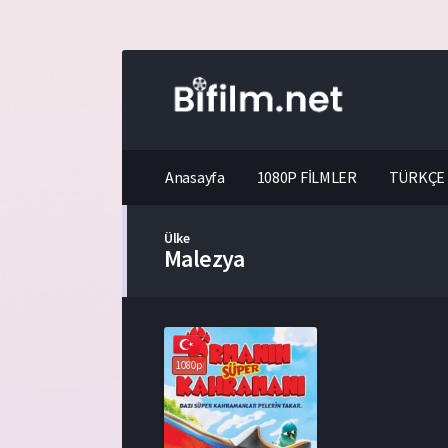
Anasayfa
1080P FİLMLER
TÜRKÇE 
Ülke
Malezya
1080p