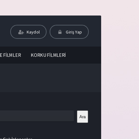
Kaydol
Giriş Yap
E FİLMLER
KORKU FİLMLERİ
Ara