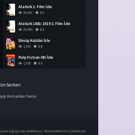
Atatürk 1. Film İzle
36,447
8.9
Atatürk 1881-1919 2. Film İzle
29,495
8.9
Dövüş Kulübü İzle
1,935
8.8
Pulp Fiction HD İzle
1,393
8.8
ilm Serileri
yip Korsanları Serisi
çerik sağlayıcı bir platformuz. Sitemizdeki tüm içerikler site