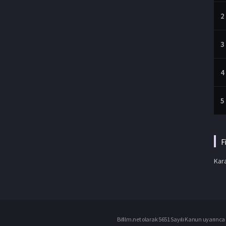
2
3
4
5
F
Kara
Bifilm.net olarak 5651 Sayılı Kanun uyarınca i