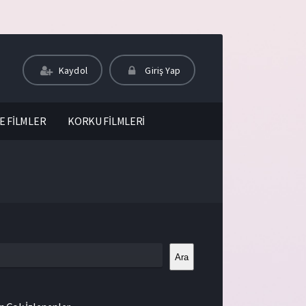
Kaydol
Giriş Yap
E FİLMLER
KORKU FİLMLERİ
Ara