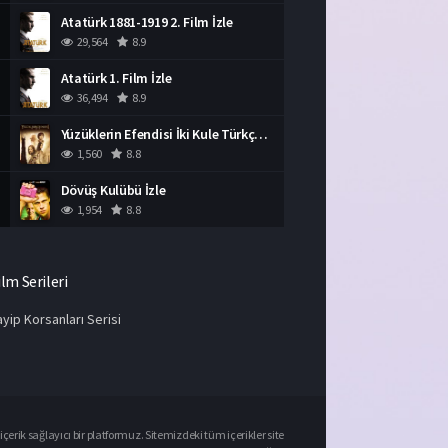
Atatürk 1881-1919 2. Film İzle
29,564
8.9
Atatürk 1. Film İzle
36,494
8.9
Yüzüklerin Efendisi İki Kule Türkçe Dublaj İzle
1,560
8.8
Dövüş Kulübü İzle
1,954
8.8
ilm Serileri
yip Korsanları Serisi
çerik sağlayıcı bir platformuz. Sitemizdeki tüm içerikler site