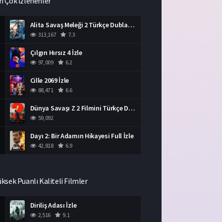
n Çok İzlenenler
Alita Savaş Meleği 2 Türkçe Dublaj İzle HD Film
313,167
7.3
Çılgın Hırsız 4 İzle
97,009
6.2
Cille 2069 İzle
88,471
6.6
Dünya Savaşı Z 2 Filmini Türkçe Dublaj İzle
59,092
Dayı 2: Bir Adamın Hikayesi Full İzle
42,818
6.9
üksek Puanlı Kaliteli Filmler
Diriliş Adası İzle
2,516
9.1