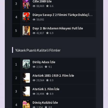
Cille 2069 İzle
3
88,469
6.6
Dünya Savaşı Z 2 Filmini Türkçe Dublaj İzle
4
59,092
Dayı 2: Bir Adamın Hikayesi Full İzle
5
42,817
6.9
Yüksek Puanlı Kaliteli Filmler
Diriliş Adası İzle
1
2,516
9.1
Atatürk 1881-1919 2. Film İzle
2
29,564
8.9
Atatürk 1. Film İzle
3
36,494
8.9
Dövüş Kulübü İzle
4
1,954
8.8