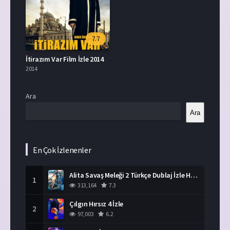
7.7
İtirazım Var Film İzle 2014
2014
Ara
Ara
En Çok İzlenenler
Alita Savaş Meleği 2 Türkçe Dublaj İzle HD Film
1
313,164
7.3
Çılgın Hırsız 4 İzle
2
97,003
6.2