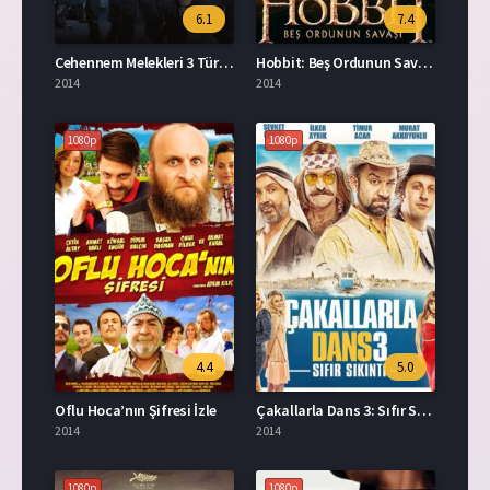
6.1
7.4
Cehennem Melekleri 3 Türkçe Dublaj İzle
Hobbit: Beş Ordunun Savaşı Full Türkçe Dublaj İzle
2014
2014
1080p
1080p
4.4
5.0
Oflu Hoca’nın Şifresi İzle
Çakallarla Dans 3: Sıfır Sıkıntı İzle
2014
2014
1080p
1080p