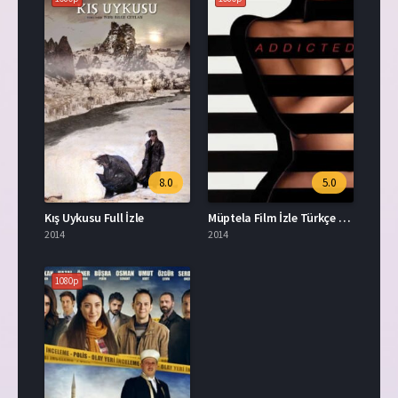
8.0
5.0
Kış Uykusu Full İzle
Müptela Film İzle Türkçe Dublaj
2014
2014
1080p