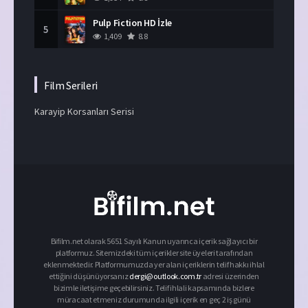
Pulp Fiction HD İzle
5
1,409
8.8
Film Serileri
Karayip Korsanları Serisi
Bifilm.net olarak 5651 Sayılı Kanun uyarınca içerik sağlayıcı bir
platformuz. Sitemizdeki tüm içerikler site üyeleri tarafından
eklenmektedir. Platformumuzda yer alan içeriklerin telif hakkı ihlal
ettiğini düşünüyorsanız
dergi@outlook.com.tr
adresi üzerinden
bizimle iletişime geçebilirsiniz. Telif ihlali kapsamında bizlere
müracaat etmeniz durumunda ilgili içerik en geç 2 iş günü