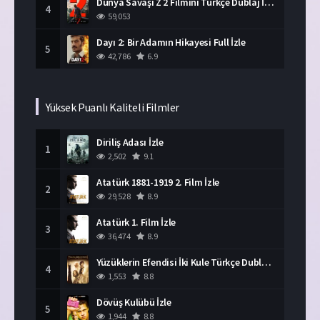
Dünya Savaşı Z 2 Filmini Türkçe Dublaj İzle
4
59,053
Dayı 2: Bir Adamın Hikayesi Full İzle
5
42,786
6.9
Yüksek Puanlı Kaliteli Filmler
Diriliş Adası İzle
1
2,502
9.1
Atatürk 1881-1919 2. Film İzle
2
29,528
8.9
Atatürk 1. Film İzle
3
36,474
8.9
Yüzüklerin Efendisi İki Kule Türkçe Dublaj İzle
4
1,553
8.8
Dövüş Kulübü İzle
5
1,944
8.8