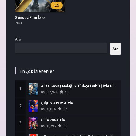
5.5
Sonsuz Film İzle
2021
Ara
Ara
En Çok İzlenenler
Alita Savaş Meleği 2 Türkçe Dublaj İzle HD Film
1
312,929
7.3
Çılgın Hırsız 4 İzle
2
96,824
6.2
Cille 2069 İzle
3
88,296
6.6