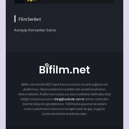
Film Serileri
Karayip Korsanları Serisi
Bifilm.net olarak 5651 Sayılı Kanun uyarınca içerik sağlayıcı bir
platformuz. Sitemizdeki tüm içerikler site üyeleri tarafından
eklenmektedir. Platformumuzda yer alan içeriklerin telif hakkı ihlal
ettiğini düşünüyorsanız
dergi@outlook.com.tr
adresi üzerinden
bizimle iletişime geçebilirsiniz. Telif ihlali kapsamında bizlere
müracaat etmeniz durumunda ilgili içerik en geç 2 iş günü
içerisinde siteden kaldırılacaktır.