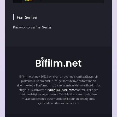
Film Serileri
Karayip Korsanları Serisi
Bifilm.net olarak 5651 Sayılı Kanun uyarınca içerik sağlayıcı bir
platformuz. Sitemizdeki tüm içerikler site üyeleri tarafından
eklenmektedir. Platformumuzda yer alan içeriklerin telif hakkı ihlal
ettiğini düşünüyorsanız
dergi@outlook.com.tr
adresi üzerinden
bizimle iletişime geçebilirsiniz. Telif ihlali kapsamında bizlere
müracaat etmeniz durumunda ilgili içerik en geç 2 iş günü
içerisinde siteden kaldırılacaktır.