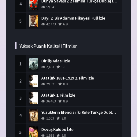
Dünya Savaşı Z 2 Filmini Türkçe Dublaj İzle
4
59,041
Dayı 2: Bir Adamın Hikayesi Full İzle
5
42,773
6.9
Yüksek Puanlı Kaliteli Filmler
Diriliş Adası İzle
1
2,493
9.1
Atatürk 1881-1919 2. Film İzle
2
29,521
8.9
Atatürk 1. Film İzle
3
36,463
8.9
Yüzüklerin Efendisi İki Kule Türkçe Dublaj İzle
4
1,553
8.8
Dövüş Kulübü İzle
5
1,938
8.8