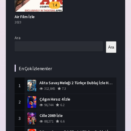
7.4
Air Film İzle
2023
Ara
Ara
En Çok İzlenenler
Alita Savaş Meleği 2 Türkçe Dublaj İzle HD Film
1
312,845
7.3
Çılgın Hırsız 4 İzle
2
96,744
6.2
Cille 2069 İzle
3
88,271
6.6