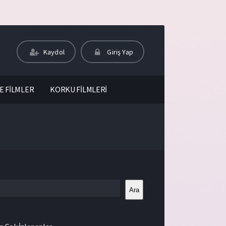
Kaydol
Giriş Yap
E FİLMLER
KORKU FİLMLERİ
Ara