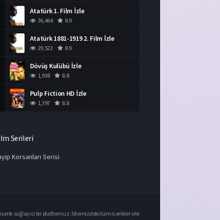
Atatürk 1. Film İzle
36,464
8.9
Atatürk 1881-1919 2. Film İzle
29,522
8.9
Dövüş Kulübü İzle
1,938
8.8
Pulp Fiction HD İzle
1,397
8.8
ilm Serileri
yip Korsanları Serisi
çerik sağlayıcı bir platformuz. Sitemizdeki tüm içerikler site