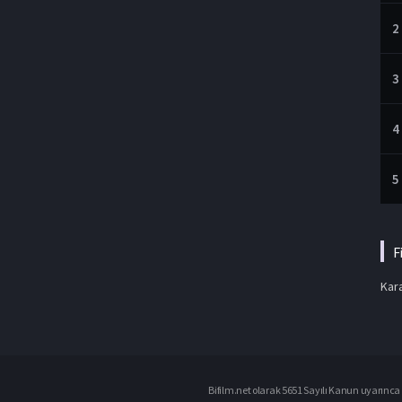
2
3
4
5
F
Kara
Bifilm.net olarak 5651 Sayılı Kanun uyarınca i