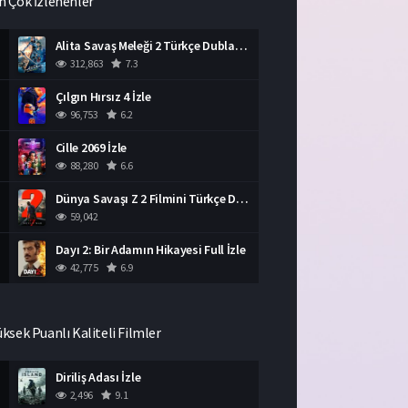
n Çok İzlenenler
Alita Savaş Meleği 2 Türkçe Dublaj İzle HD Film
312,863
7.3
Çılgın Hırsız 4 İzle
96,753
6.2
Cille 2069 İzle
88,280
6.6
Dünya Savaşı Z 2 Filmini Türkçe Dublaj İzle
59,042
Dayı 2: Bir Adamın Hikayesi Full İzle
42,775
6.9
üksek Puanlı Kaliteli Filmler
Diriliş Adası İzle
2,496
9.1