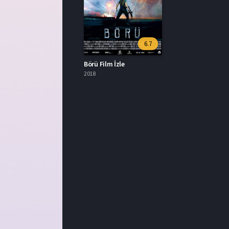
6.7
Börü Film İzle
2018