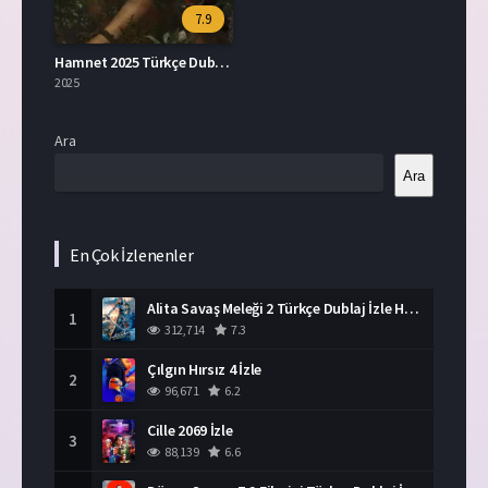
7.9
Hamnet 2025 Türkçe Dublaj İzle
2025
Ara
Ara
En Çok İzlenenler
Alita Savaş Meleği 2 Türkçe Dublaj İzle HD Film
1
312,714
7.3
Çılgın Hırsız 4 İzle
2
96,671
6.2
Cille 2069 İzle
3
88,139
6.6