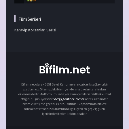
Film Serileri
Karayip Korsanları Serisi
Bifilm.net olarak 5651 Sayılı Kanun uyarınca içerik sağlayıcı bir
platformuz. Sitemizdeki tüm içerikler site üyeleri tarafından
eklenmektedir. Platformumuzda yer alan içeriklerin telif hakkı ihlal
ettiğini düşünüyorsanız
dergi@outlook.com.tr
adresi üzerinden
bizimle iletişime geçebilirsiniz. Telif ihlali kapsamında bizlere
müracaat etmeniz durumunda ilgili içerik en geç 2 iş günü
içerisinde siteden kaldırılacaktır.