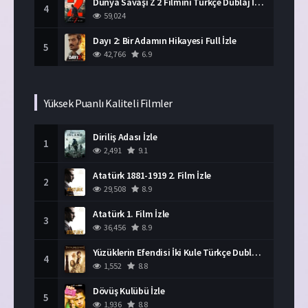
Dünya Savaşı Z 2 Filmini Türkçe Dublaj İzle
4
59,024
Dayı 2: Bir Adamın Hikayesi Full İzle
5
42,766
6.9
Yüksek Puanlı Kaliteli Filmler
Diriliş Adası İzle
1
2,491
9.1
Atatürk 1881-1919 2. Film İzle
2
29,508
8.9
Atatürk 1. Film İzle
3
36,456
8.9
Yüzüklerin Efendisi İki Kule Türkçe Dublaj İzle
4
1,552
8.8
Dövüş Kulübü İzle
5
1,936
8.8