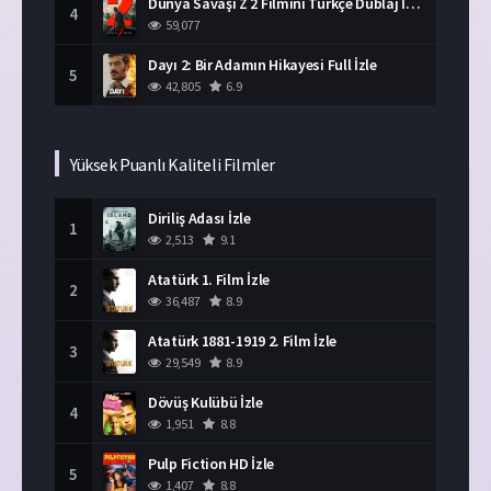
Dünya Savaşı Z 2 Filmini Türkçe Dublaj İzle
4
59,077
Dayı 2: Bir Adamın Hikayesi Full İzle
5
42,805
6.9
Yüksek Puanlı Kaliteli Filmler
Diriliş Adası İzle
1
2,513
9.1
Atatürk 1. Film İzle
2
36,487
8.9
Atatürk 1881-1919 2. Film İzle
3
29,549
8.9
Dövüş Kulübü İzle
4
1,951
8.8
Pulp Fiction HD İzle
5
1,407
8.8