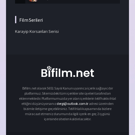
Film Serileri
Karayip Korsanları Serisi
Bifilm.net olarak 5651 Sayılı Kanun uyarınca içerik sağlayıcı bir
platformuz. Sitemizdeki tüm içerikler site üyeleri tarafından
eklenmektedir. Platformumuzda yer alan içeriklerin telif hakkı ihlal
ettiğini düşünüyorsanız
dergi@outlook.com.tr
adresi üzerinden
bizimle iletişime geçebilirsiniz. Telif ihlali kapsamında bizlere
müracaat etmeniz durumunda ilgili içerik en geç 2 iş günü
içerisinde siteden kaldırılacaktır.