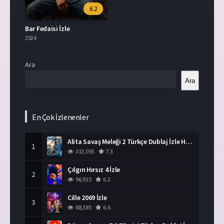
6.2
Bar Fedaisi İzle
2024
Ara
Ara
En Çok İzlenenler
Alita Savaş Meleği 2 Türkçe Dublaj İzle HD Film
1
313,055
7.3
Çılgın Hırsız 4 İzle
2
96,915
6.2
Cille 2069 İzle
3
88,385
6.6