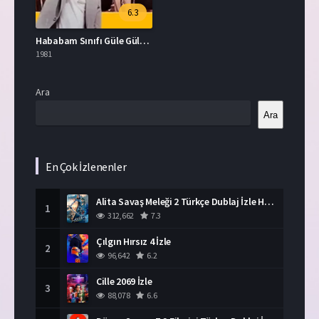
6.3
Hababam Sınıfı Güle Güle Full HD İzle
1981
Ara
Ara
En Çok İzlenenler
Alita Savaş Meleği 2 Türkçe Dublaj İzle HD Film
1
312,662
7.3
Çılgın Hırsız 4 İzle
2
96,642
6.2
Cille 2069 İzle
3
88,078
6.6