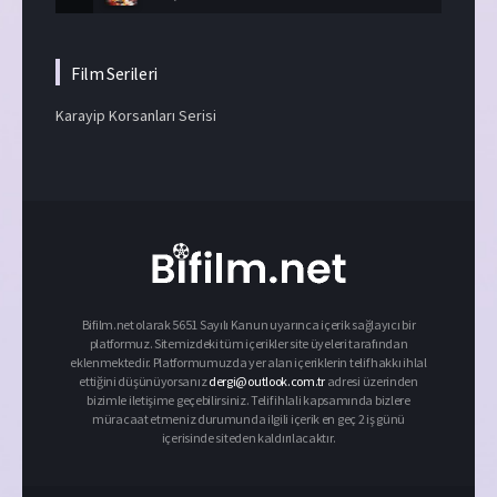
Film Serileri
Karayip Korsanları Serisi
Bifilm.net olarak 5651 Sayılı Kanun uyarınca içerik sağlayıcı bir
platformuz. Sitemizdeki tüm içerikler site üyeleri tarafından
eklenmektedir. Platformumuzda yer alan içeriklerin telif hakkı ihlal
ettiğini düşünüyorsanız
dergi@outlook.com.tr
adresi üzerinden
bizimle iletişime geçebilirsiniz. Telif ihlali kapsamında bizlere
müracaat etmeniz durumunda ilgili içerik en geç 2 iş günü
içerisinde siteden kaldırılacaktır.