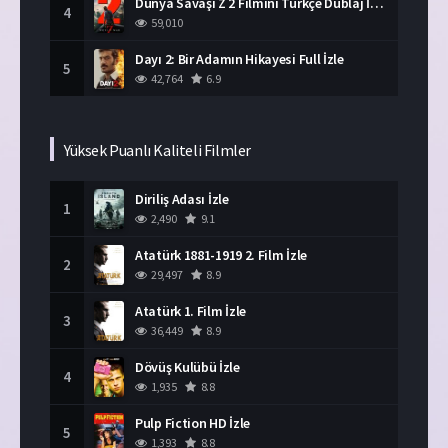
Dünya Savaşı Z 2 Filmini Türkçe Dublaj İzle
4
59,010
Dayı 2: Bir Adamın Hikayesi Full İzle
5
42,764
6.9
Yüksek Puanlı Kaliteli Filmler
Diriliş Adası İzle
1
2,490
9.1
Atatürk 1881-1919 2. Film İzle
2
29,497
8.9
Atatürk 1. Film İzle
3
36,449
8.9
Dövüş Kulübü İzle
4
1,935
8.8
Pulp Fiction HD İzle
5
1,393
8.8