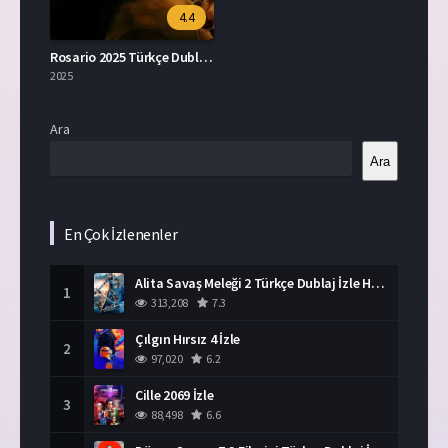
4.4
Rosario 2025 Türkçe Dublaj İzle
2025
Ara
Ara
En Çok İzlenenler
Alita Savaş Meleği 2 Türkçe Dublaj İzle HD Film
1
313,208
7.3
Çılgın Hırsız 4 İzle
2
97,020
6.2
Cille 2069 İzle
3
88,498
6.6