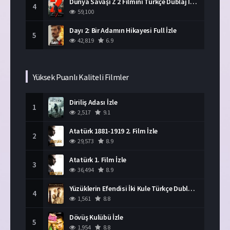
Dünya Savaşı Z 2 Filmini Türkçe Dublaj İzle
4
59,100
Dayı 2: Bir Adamın Hikayesi Full İzle
5
42,819
6.9
Yüksek Puanlı Kaliteli Filmler
Diriliş Adası İzle
1
2,517
9.1
Atatürk 1881-1919 2. Film İzle
2
29,573
8.9
Atatürk 1. Film İzle
3
36,494
8.9
Yüzüklerin Efendisi İki Kule Türkçe Dublaj İzle
4
1,561
8.8
Dövüş Kulübü İzle
5
1,954
8.8