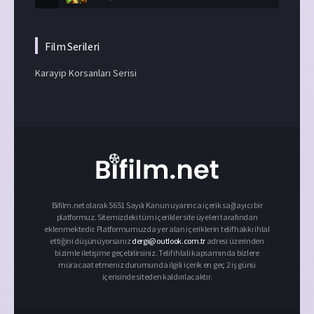
Film Serileri
Karayip Korsanları Serisi
Bifilm.net olarak 5651 Sayılı Kanun uyarınca içerik sağlayıcı bir
platformuz. Sitemizdeki tüm içerikler site üyeleri tarafından
eklenmektedir. Platformumuzda yer alan içeriklerin telif hakkı ihlal
ettiğini düşünüyorsanız
dergi@outlook.com.tr
adresi üzerinden
bizimle iletişime geçebilirsiniz. Telif ihlali kapsamında bizlere
müracaat etmeniz durumunda ilgili içerik en geç 2 iş günü
içerisinde siteden kaldırılacaktır.