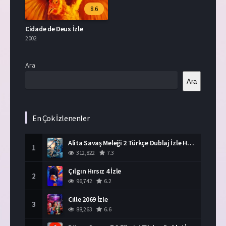
8.6
Cidade de Deus İzle
2002
Ara
Ara
En Çok İzlenenler
Alita Savaş Meleği 2 Türkçe Dublaj İzle HD Film
1
312,822
7.3
Çılgın Hırsız 4 İzle
2
96,742
6.2
Cille 2069 İzle
3
88,263
6.6