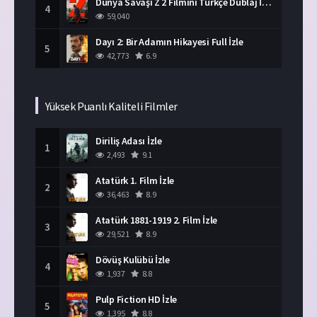
Dünya Savaşı Z 2 Filmini Türkçe Dublaj İzle
4
59,040
Dayı 2: Bir Adamın Hikayesi Full İzle
5
42,773
6.9
Yüksek Puanlı Kaliteli Filmler
Diriliş Adası İzle
1
2,493
9.1
Atatürk 1. Film İzle
2
36,463
8.9
Atatürk 1881-1919 2. Film İzle
3
29,521
8.9
Dövüş Kulübü İzle
4
1,937
8.8
Pulp Fiction HD İzle
5
1,395
8.8