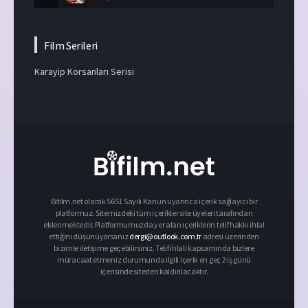
Film Serileri
Karayip Korsanları Serisi
Bifilm.net olarak 5651 Sayılı Kanun uyarınca içerik sağlayıcı bir
platformuz. Sitemizdeki tüm içerikler site üyeleri tarafından
eklenmektedir. Platformumuzda yer alan içeriklerin telif hakkı ihlal
ettiğini düşünüyorsanız
dergi@outlook.com.tr
adresi üzerinden
bizimle iletişime geçebilirsiniz. Telif ihlali kapsamında bizlere
müracaat etmeniz durumunda ilgili içerik en geç 2 iş günü
içerisinde siteden kaldırılacaktır.