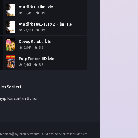
Atatürk 1. Film İzle
36,476
8.9
Atatürk 1881-1919 2. Film İzle
29,531
8.9
Dövüş Kulübü İzle
1,947
8.8
Pulp Fiction HD İzle
1,401
8.8
ilm Serileri
yip Korsanları Serisi
çerik sağlayıcı bir platformuz. Sitemizdeki tüm içerikler site