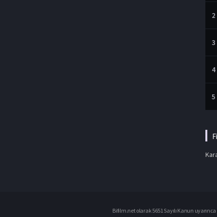
2
3
4
5
F
Kara
Bifilm.net olarak 5651 Sayılı Kanun uyarınca i