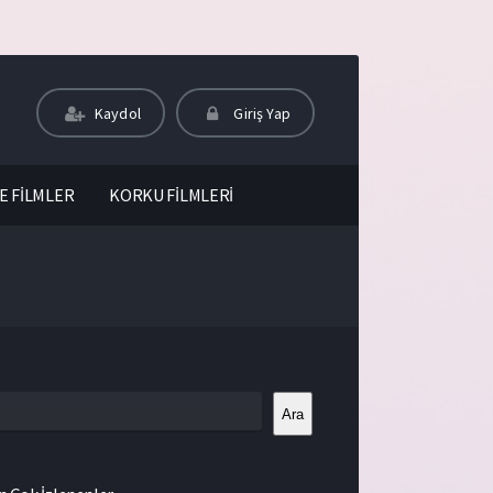
Kaydol
Giriş Yap
E FİLMLER
KORKU FİLMLERİ
Ara