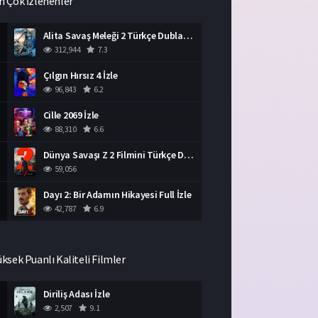
n Çok İzlenenler
Alita Savaş Meleği 2 Türkçe Dublaj İzle HD Film
312,944
7.3
Çılgın Hırsız 4 İzle
96,843
6.2
Cille 2069 İzle
88,310
6.6
Dünya Savaşı Z 2 Filmini Türkçe Dublaj İzle
59,056
Dayı 2: Bir Adamın Hikayesi Full İzle
42,787
6.9
üksek Puanlı Kaliteli Filmler
Diriliş Adası İzle
2,507
9.1