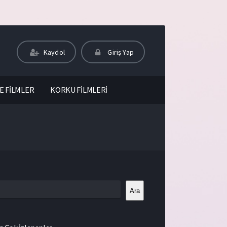
Kaydol
Giriş Yap
E FİLMLER
KORKU FİLMLERİ
Ara