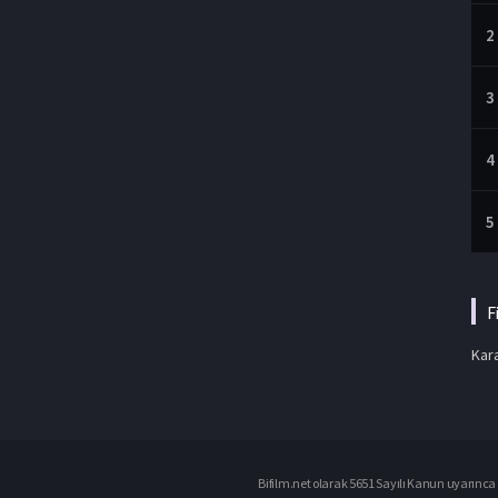
2
3
4
5
F
Kara
Bifilm.net olarak 5651 Sayılı Kanun uyarınca i