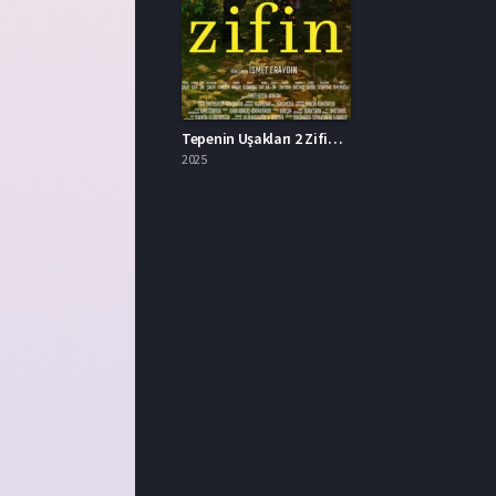
Tepenin Uşakları 2 Zifin Full İzle
2025