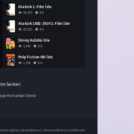
Atatürk 1. Film İzle
36,470
8.9
Atatürk 1881-1919 2. Film İzle
29,525
8.9
Dövüş Kulübü İzle
1,943
8.8
Pulp Fiction HD İzle
1,399
8.8
ilm Serileri
yip Korsanları Serisi
çerik sağlayıcı bir platformuz. Sitemizdeki tüm içerikler site