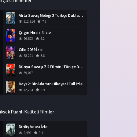
n Çok İzlenenler
Alita Savaş Meleği 2 Türkçe Dublaj İzle HD Film
312,914
7.3
Çılgın Hırsız 4 İzle
96,803
6.2
Cille 2069 İzle
88,291
6.6
Dünya Savaşı Z 2 Filmini Türkçe Dublaj İzle
59,047
Dayı 2: Bir Adamın Hikayesi Full İzle
42,784
6.9
üksek Puanlı Kaliteli Filmler
Diriliş Adası İzle
2,499
9.1