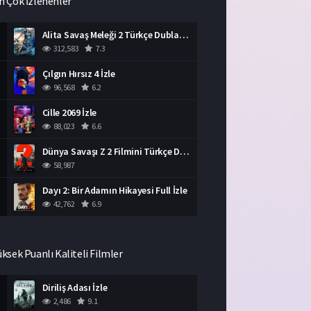
n Çok İzlenenler
Alita Savaş Meleği 2 Türkçe Dublaj İzle HD Film
312,583
7.3
Çılgın Hırsız 4 İzle
96,568
6.2
Cille 2069 İzle
88,023
6.6
Dünya Savaşı Z 2 Filmini Türkçe Dublaj İzle
58,987
Dayı 2: Bir Adamın Hikayesi Full İzle
42,762
6.9
üksek Puanlı Kaliteli Filmler
Diriliş Adası İzle
2,486
9.1