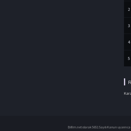
2
3
4
5
F
Kara
Bifilm.net olarak 5651 Sayılı Kanun uyarınca i