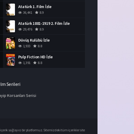
Atatürk 1. Film İzle
36,441
8.9
Atatürk 1881-1919 2. Film İzle
29,476
8.9
Dövüş Kulübü İzle
1,933
8.8
Pulp Fiction HD İzle
1,391
8.8
ilm Serileri
yip Korsanları Serisi
çerik sağlayıcı bir platformuz. Sitemizdeki tüm içerikler site