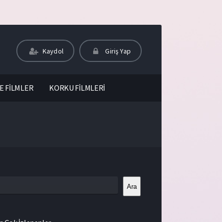
Kaydol
Giriş Yap
E FİLMLER
KORKU FİLMLERİ
Ara