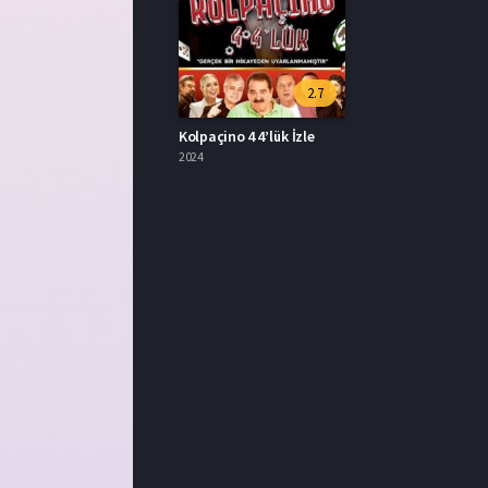
2.7
Kolpaçino 4 4’lük İzle
2024